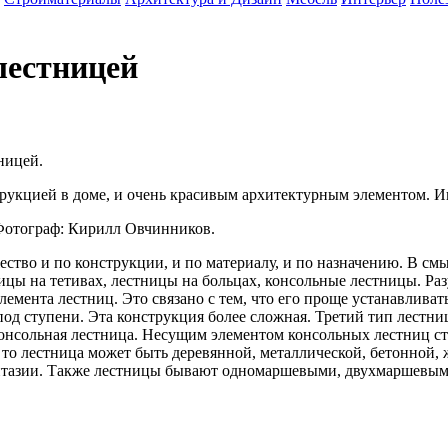
лестницей
ницей.
рукцией в доме, и очень красивым архитектурным элементом. Ин
Фотограф: Кирилл Овчинников.
ество и по конструкции, и по материалу, и по назначению. В с
ницы на тетивах, лестницы на больцах, консольные лестницы. Ра
емента лестниц. Это связано с тем, что его проще устанавливать
од ступени. Эта конструкция более сложная. Третий тип лестниц
онсольная лестница. Несущим элементом консольных лестниц ста
 то лестница может быть деревянной, металлической, бетонной, 
 фантазии. Также лестницы бывают одномаршевыми, двухмаршев