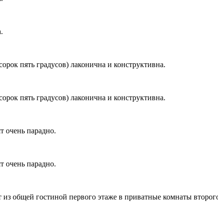
.
орок пять градусов) лаконична и конструктивна.
орок пять градусов) лаконична и конструктивна.
т очень парадно.
т очень парадно.
т из общей гостиной первого этаже в приватные комнаты второго