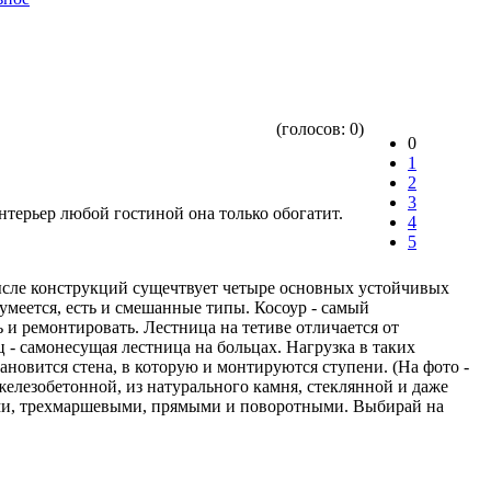
(голосов:
0
)
0
1
2
3
терьер любой гостиной она только обогатит.
4
5
мысле конструкций сущечтвует четыре основных устойчивых
зумеется, есть и смешанные типы. Косоур - самый
 и ремонтировать. Лестница на тетиве отличается от
 - самонесущая лестница на больцах. Нагрузка в таких
новится стена, в которую и монтируются ступени. (На фото -
железобетонной, из натурального камня, стеклянной и даже
ыми, трехмаршевыми, прямыми и поворотными. Выбирай на