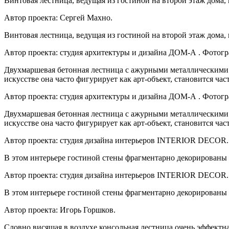
Винтовая лестница, ведущая из гостиной на второй этаж дома,
Автор проекта: Сергей Махно.
Винтовая лестница, ведущая из гостиной на второй этаж дома,
Автор проекта: студия архитектуры и дизайна ДОМ-А . Фотогр
Двухмаршевая бетонная лестница с ажурными металлическими п
искусстве она часто фигурирует как арт-объект, становится ча
Автор проекта: студия архитектуры и дизайна ДОМ-А . Фотогр
Двухмаршевая бетонная лестница с ажурными металлическими п
искусстве она часто фигурирует как арт-объект, становится ча
Автор проекта: студия дизайна интерьеров INTERIOR DECOR.
В этом интерьере гостиной стены фрагментарно декорированы к
Автор проекта: студия дизайна интерьеров INTERIOR DECOR.
В этом интерьере гостиной стены фрагментарно декорированы к
Автор проекта: Игорь Горшков.
Словно висящая в воздухе консольная лестница очень эффектна