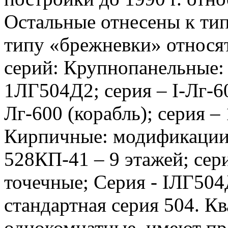
Остальные отнесены к тип
типу «брежневки» относя
серий: Крупнопанельные: 
1ЛГ504Д2; серия – I-Лг-602
Лг-600 (корабль); серия – 
Кирпичные: модификации с
528КП-41 – 9 этажей; сери
точечные; Серия - IЛГ50
стандартная серия 504. К
однокомнатные, имеют пр