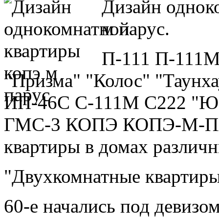
Дизайн однок
м парус.
П-111 П-111М
"Призма" "Колос" "Таунх
ИП-46С С-111М C222 "Ю
ГМС-3 КОПЭ КОПЭ-М-ПА
квартиры в домах различн
"Двухкомнатные квартиры
60-е начались под девизо