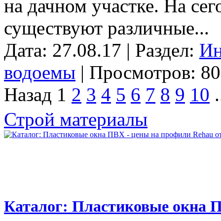
на дачном участке. На се
существуют различные...
Дата: 27.08.17 | Раздел:
Ин
водоемы
| Просмотров: 80
Назад
1
2
3
4
5
6
7
8
9
10
.
Строй материалы
Каталог: Пластиковые окна П