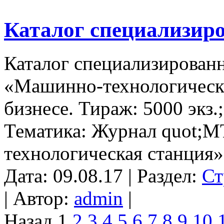
Каталог специализир
Каталог специализирова
«Машинно-технологическа
бизнесе. Тираж: 5000 экз.
Тематика: Журнал quot;М
технологическая станция».
Дата: 09.08.17 | Раздел:
Ст
| Автор:
admin
|
Назад
1
2
3
4
5
6
7
8
9
10