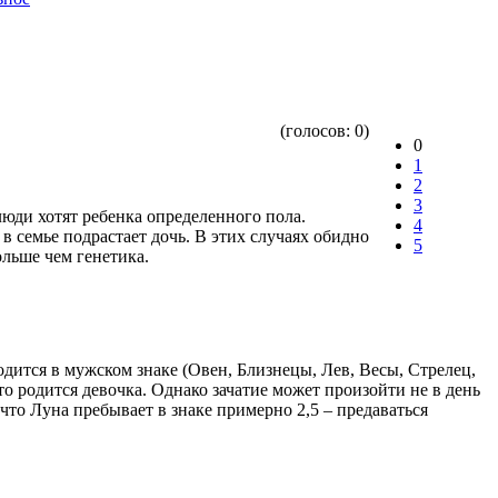
(голосов:
0
)
0
1
2
3
люди хотят ребенка определенного пола.
4
 в семье подрастает дочь. В этих случаях обидно
5
ольше чем генетика.
ится в мужском знаке (Овен, Близнецы, Лев, Весы, Стрелец,
то родится девочка. Однако зачатие может произойти не в день
 что Луна пребывает в знаке примерно 2,5 – предаваться