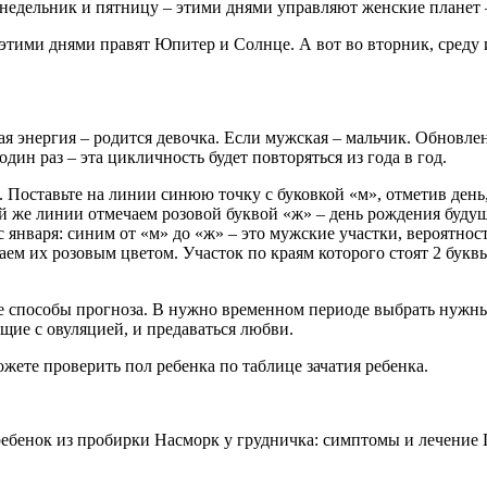
онедельник и пятницу – этими днями управляют женские планет 
– этими днями правят Юпитер и Солнце. А вот во вторник, сред
ая энергия – родится девочка. Если мужская – мальчик. Обновл
дин раз – эта цикличность будет повторяться из года в год.
 Поставьте на линии синюю точку с буковкой «м», отметив день,
той же линии отмечаем розовой буквой «ж» – день рождения буду
 января: синим от «м» до «ж» – это мужские участки, вероятнос
ваем их розовым цветом. Участок по краям которого стоят 2 букв
е способы прогноза. В нужно временном периоде выбрать нужные
щие с овуляцией, и предаваться любви.
ете проверить пол ребенка по таблице зачатия ребенка.
 ребенок из пробирки Насморк у грудничка: симптомы и лечение