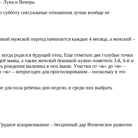
– Луна и Венера.
у и субботу сексуальные отношения лучше вообще не
енный мужской период начинается каждые 4 месяца, а женский –
 когда родился будущий отец. Еще отметьте две голубые точки
щей мамы, а также женской буковкой нужно пометить 3-й, 6-й и
ть рождения мальчика в них выше. Участки от «ж» до «м» –
ы «ж» – непригоден для прогнозирования – поскольку в это
 для пола ребенка дни недели, и среди них выбрать
 Грудное вскармливание – бесценный дар Физическое развитие