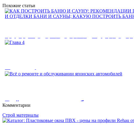
Похожие статьи
КАК ПОСТРОИТЬ БАНЮ И
РЕКОМЕНДАЦИИ ПО
СТРОИТЕЛЬСТВУ И ОТДЕ
Глава 4
И САУНЫ; КАКУЮ ПОСТР
БАНЮ?
Глава 4. Рыбоводство в естественных водоемах. Современное 
КАК ПОСТРОИТЬ БАНЮ И САУНУ: РЕКОМЕНДАЦИИ ПО
Всё о ремонте и обслуживани
Комментарии
ОТДЕЛКИ БАНИ И САУНЫ;...
автомобилей
Строй материалы
Всё о ремонте и обслуживании японских автомобилей. Ремон