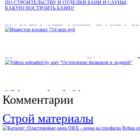
КАК ПОСТРОИТЬ БАНЮ И
САУНУ: РЕКОМЕНДАЦИИ
ПО СТРОИТЕЛЬСТВУ И
Инвестор вложит 714 млн ру
ОТДЕЛКИ БАНИ И САУНЫ
КАКУЮ ПОСТРОИТЬ
Инвестор вложит 714 млн руб. в строительство подстанции
для ОЭЗ "Лотос. Завод...
БАНЮ?
Videos uploaded by user
Комментарии
КАК ПОСТРОИТЬ БАНЮ И САУНУ: РЕКОМЕНДАЦИИ
“Остекление балконов и
ПО СТРОИТЕЛЬСТВУ И ОТДЕЛКИ БАНИ И САУНЫ;...
лоджий”
Строй материалы
Videos uploaded by user “Остекление балконов и лоджий. Цены
на остекление балконов...