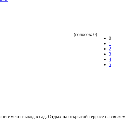
(голосов:
0
)
0
1
2
3
4
5
 они имеют выход в сад. Отдых на открытой террасе на свежем