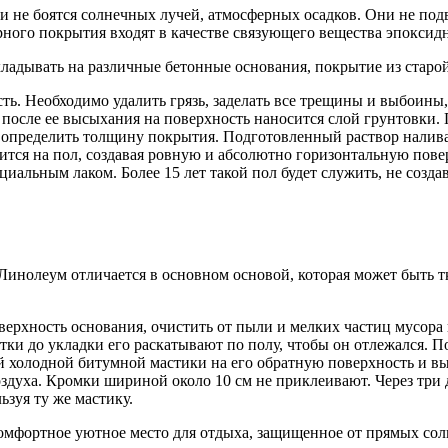
 не боятся солнечных лучей, атмосферных осадков. Они не под
рного покрытия входят в качестве связующего вещества эпокси
укладывать на различные бетонные основания, покрытие из стар
сть. Необходимо удалить грязь, заделать все трещины и выбоин
после ее высыхания на поверхность наносится слой грунтовки.
т определить толщину покрытия. Подготовленный раствор налив
ится на пол, создавая ровную и абсолютно горизонтальную пове
иальным лаком. Более 15 лет такой пол будет служить, не созда
Линолеум отличается в основном основой, которая может быть т
ерхность основания, очистить от пыли и мелких частиц мусора 
тки до укладки его раскатывают по полу, чтобы он отлежался. 
й холодной битумной мастики на его обратную поверхность и в
здуха. Кромки шириной около 10 см не приклеивают. Через три 
ьзуя ту же мастику.
 комфортное уютное место для отдыха, защищенное от прямых с