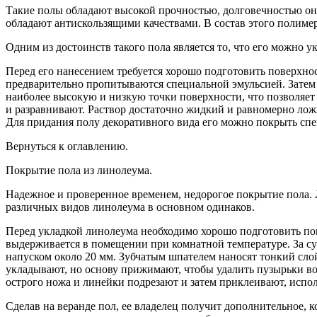
Такие полы обладают высокой прочностью, долговечностью они
обладают антискользящими качествами. В состав этого полиме
Одним из достоинств такого пола является то, что его можно 
Перед его нанесением требуется хорошо подготовить поверхно
предварительно пропитываются специальной эмульсией. Затем 
наиболее высокую и низкую точки поверхности, что позволяе
и разравнивают. Раствор достаточно жидкий и равномерно лож
Для придания полу декоративного вида его можно покрыть спец
Вернуться к оглавлению.
Покрытие пола из линолеума.
Надежное и проверенное временем, недорогое покрытие пола. 
различных видов линолеума в основном одинаков.
Перед укладкой линолеума необходимо хорошо подготовить пов
выдерживается в помещении при комнатной температуре. За су
напуском около 20 мм. Зубчатым шпателем наносят тонкий сло
укладывают, но основу прижимают, чтобы удалить пузырьки во
острого ножа и линейки подрезают и затем приклеивают, испол
Сделав на веранде пол, ее владелец получит дополнительное,