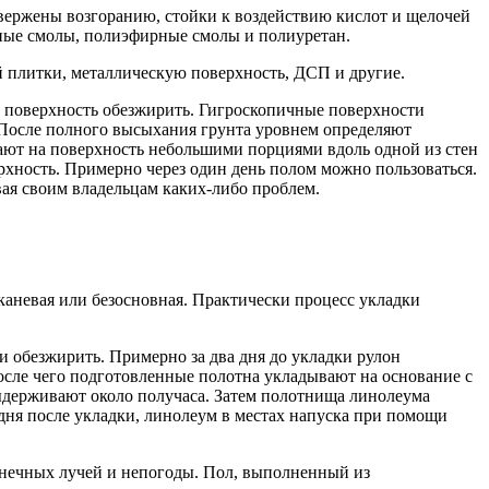
вержены возгоранию, стойки к воздействию кислот и щелочей
дные смолы, полиэфирные смолы и полиуретан.
ой плитки, металлическую поверхность, ДСП и другие.
ы, поверхность обезжирить. Гигроскопичные поверхности
 После полного высыхания грунта уровнем определяют
ают на поверхность небольшими порциями вдоль одной из стен
рхность. Примерно через один день полом можно пользоваться.
вая своим владельцам каких-либо проблем.
каневая или безосновная. Практически процесс укладки
и обезжирить. Примерно за два дня до укладки рулон
После чего подготовленные полотна укладывают на основание с
ыдерживают около получаса. Затем полотнища линолеума
дня после укладки, линолеум в местах напуска при помощи
олнечных лучей и непогоды. Пол, выполненный из