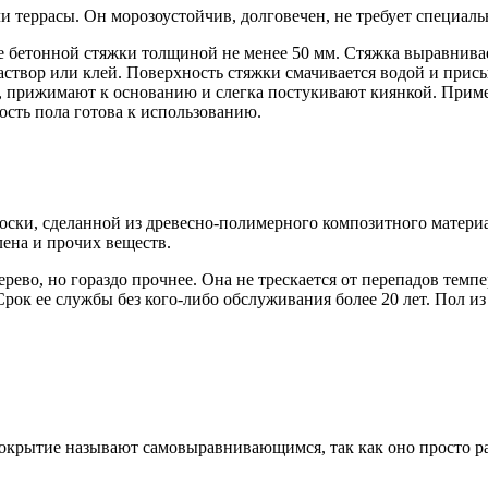
 террасы. Он морозоустойчив, долговечен, не требует специаль
де бетонной стяжки толщиной не менее 50 мм. Стяжка выравнивае
створ или клей. Поверхность стяжки смачивается водой и присы
т, прижимают к основанию и слегка постукивают киянкой. Прим
ость пола готова к использованию.
оски, сделанной из древесно-полимерного композитного материа
ена и прочих веществ.
ерево, но гораздо прочнее. Она не трескается от перепадов темп
ок ее службы без кого-либо обслуживания более 20 лет. Пол из 
окрытие называют самовыравнивающимся, так как оно просто ра