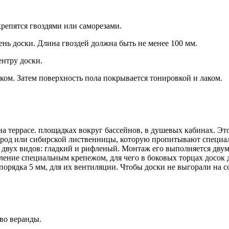
крепятся гвоздями или саморезами.
ень доски. Длина гвоздей должна быть не менее 100 мм.
ентру доски.
ком. Затем поверхность пола покрывается тонировкой и лаком.
на террасе. площадках вокруг бассейнов, в душевых кабинах. Э
ород или сибирской лиственницы, которую пропитывают специал
двух видов: гладкий и рифленый. Монтаж его выполняется двумя
епление специальным крепежом, для чего в боковых торцах досок
 порядка 5 мм, для их вентиляции. Чтобы доски не выгорали на
во веранды.