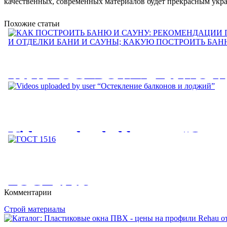
качественных, современных материалов будет прекрасным укра
Похожие статьи
КАК ПОСТРОИТЬ БАНЮ И
РЕКОМЕНДАЦИИ ПО
СТРОИТЕЛЬСТВУ И ОТДЕ
Videos uploaded by user “Ост
И САУНЫ; КАКУЮ ПОСТР
балконов и лоджий”
БАНЮ?
Videos uploaded by user “Остекление балконов и лоджий. Цены
КАК ПОСТРОИТЬ БАНЮ И САУНУ: РЕКОМЕНДАЦИИ ПО
ГОСТ 1516
балконов...
Комментарии
ОТДЕЛКИ БАНИ И САУНЫ;...
Строй материалы
ГОСТ 1516. 2-97. ЭЛЕКТРООБОРУДОВАНИЕ И ЭЛЕКТР
ПЕРЕМЕННОГО ТОКА НА...