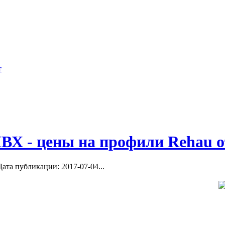
95)920-6198,...
Инвестор вложит 714 млн руб. в строи
Градостроительный кодекс Российской
года)...
ство
 в которых должны
ВХ - цены на профили Rehau о
ата публикации: 2017-07-04...