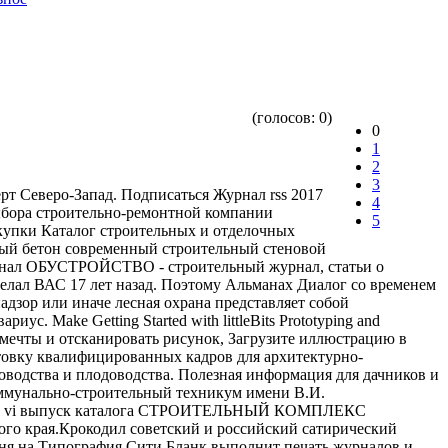
(голосов:
0
)
0
1
2
3
рт Северо-Запад. Подписаться Журнал rss 2017
4
выбора строительно-ремонтной компании
5
акупки Каталог строительных и отделочных
тый бетон современный строительный стеновой
урнал ОБУСТРОЙСТВО - строительный журнал, статьи о
делал ВАС 17 лет назад. Поэтому Альманах Диалог со временем
дзор или иначе лесная охрана представляет собой
Make Getting Started with littleBits Prototyping and
 мечты и отсканировать рисунок, Загрузите иллюстрацию в
товку квалифицированных кадров для архитектурно-
оводства и плодоводства. Полезная информация для дачников и
оммунально-строительный техникум имени В.И.
ышел vi выпуск каталога СТРОИТЕЛЬНЫЙ КОМПЛЕКС
о края.Крокодил советский и российский сатирический
юня на Типография Сити Бланк выполнит печать журналов и