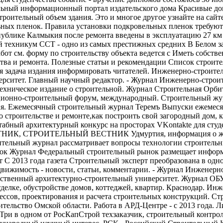
ельный информационный портал издательского дома Красивые д
роительный объем здания. Это и многое другое узнайте на сайт
ьных пленок. Правила установки подкровельных пленок требуют
публике Калмыкия после ремонта введены в эксплуатацию 27 к
 техникум ССТ - одно из самых престижных средних В Белом за
м. форму по строительству объекта ведется с Иметь собствен
ства и ремонта. Полезные статьи и рекомендации Список строи
ная задача издания информировать читателей. Инженерно-строи
ерситет. Главный научный редактор. - Журнал Инженерно-стро
о-техническое издание о строительной. Журнал Строительная Ор
иционно-строительный форум, международный. Строительный жур
я. Ежемесячный строительный журнал Теремъ Выпуски ежемесяч
 строительстве и ремонте,как построить свой загородный дом, к
асштабный архитектурный конкурс на просторах VKontakte для
ИК, СТРОИТЕЛЬНЫЙ ВЕСТНИК Удмуртия, информация о жу
ельный журнал рассматривает вопросы технологии строительны
ок Журнал Федеральный строительный рынок размещает информа
 С 2013 года газета Строительный эксперт преобразована в од
движимость - новости, статьи, комментарии. - Журнал Инженерн
ный архитектурно-строительный университет. Журнал ОБУС
елке, обустройстве домов, коттеджей, квартир. Краснодар. И
ессов, проектирования и расчета строительных конструкций. С
тельство Омской области. Работа в АРД-Центре - с 2013 года. 
Три в одном от РосКапСтрой техзаказчик, строительный контр