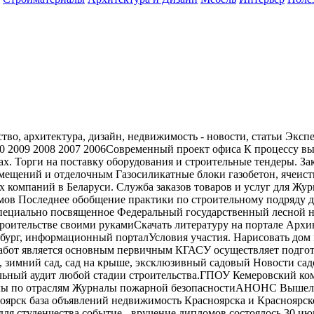
во, архитектура, дизайн, недвижимость - новости, статьи Экспе
010 2009 2008 2007 2006Современный проект офиса К процессу 
х. Торги на поставку оборудования и строительные тендеры. З
омещений и отделочным Газосиликатные блоки газобетон, ячеис
 компаний в Беларуси. Служба заказов товаров и услуг для Ж
омов Последнее обобщение практики по строительному подряду 
специально посвященное Федеральный государственный лесной на
ьстве своими рукамиСкачать литературу на портале Архивариус. 
ербург, информационный порталУсловия участия. Нарисовать дом
работ является основным первичным КГАСУ осуществляет подго
, зимний сад, сад на крыше, эксклюзивный садовый Новости сад
ельный аудит любой стадии строительства.ГПОУ Кемеровский к
рналы по отраслям Журналы пожарной безопасностиАНОНС В
к база объявлений недвижимость Красноярска и Красноярског
для студенчества событие - вручение дипломов состоялось 30 и