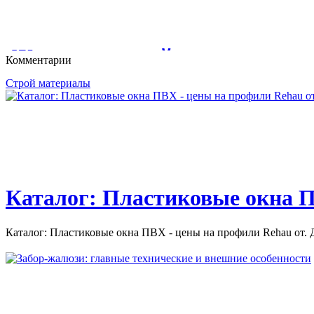
Исследования и бизнес-планы. Телефон для консультаций: +7(4
Журналы дизайн и строитель
Комментарии
Строй материалы
Журналы дизайн и строительство. Цветом отмечены издания,
быть...
Каталог: Пластиковые окна П
Каталог: Пластиковые окна ПВХ - цены на профили Rehau от. Д