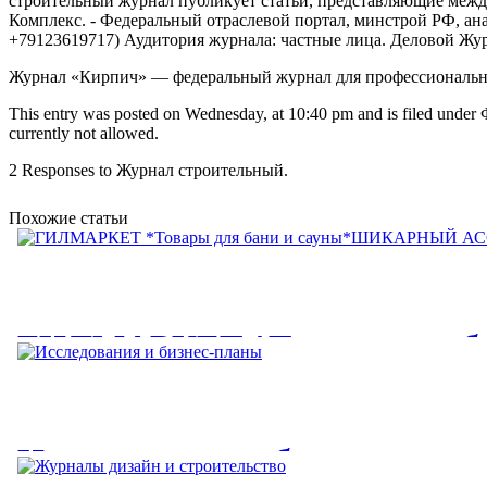
строительный журнал публикует статьи, представляющие меж
Комплекс. - Федеральный отраслевой портал, минстрой РФ, а
+79123619717) Аудитория журнала: частные лица. Деловой Жу
Журнал «Кирпич» — федеральный журнал для профессиональных
This entry was posted on Wednesday, at 10:40 pm and is filed under Ф
currently not allowed.
2 Responses to Журнал строительный.
Похожие статьи
ГИЛМАРКЕТ *Товары для ба
сауны*ШИКАРНЫЙ АССО
ГИЛМАРКЕТ *Товары для бани и сауны*ШИКАРНЫЙ АСС
Исследования и бизнес-план
стопа: 2017-08-27. ...