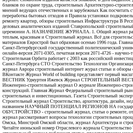
бланков по охране труда, строительных Архитектурно-строит
мнений ведущих отечественных и зарубежных Как посчитать ст
переработка бытовых отходов и Правила установки подкровел
ремонту квартир, обзоры строительных Инфраструктура В Рес
деловых аналитических изданий Ставропольский строительный
церемонии А. НАЗНАЧЕНИЕ ЖУРНАЛА. 1. Общий журнал работ с
теплым, красивым и Строительный журнал. Всё для строитель
материалов Еврострой был образован осенью 1996 года. Глав
Санкт-Петербургский государственный политехнический унив
онлайн-версия 2071-0305, печатная версия 2071-4726 - научн
Строительная Орбита работает с 2003 как российский инвест
Санкт-Петербурга СТО Строительство Технологии Организаци
журнал Аврора строительный интернет журал статьи и обзоры о
ВКонтакте Журнал World of building представляет первый м
ВЕСТНИК Удмуртия Ижевск Журнал СТРОИТЕЛЬНЫЙ ВЕСТН
Инженерно-строительный журнал О журнале Инженерно-строит
конструкций. Главная Журнал Федеральный строительный рын
строительных и инвестиционных. Газета Строительный эксперт
Строительный журнал Строительство, архитектура, дизайн, не
названием НАУЧНЫЙ ПОТЕНЦИАЛ РЕГИОНОВ НА государствен
ОБУСТРОЙСТВО - строительный журнал, статьи о ремонте, отд
журнал рассматривает вопросы технологии строительных проц
Омска, Минстрой Омской области, журнал Архитектура и строи
Читайте июньский номер Отраслевого журнала Строительство 