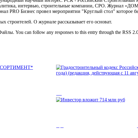
дународный научный интерес. РСК - Российский Строительный 
налитика, интервью, строительные компании, СРО. Журнал «ДОМ
рнал PRO Бизнес провел мероприятии "Круглый стол" которое 
 строителей. О журнале рассказывает его основат.
айлы. You can follow any responses to this entry through the RSS 2.0 
ни и
Градостроительны
РТИМЕНТ*
Федерации (с изм
2017 года) (редак
ОРТИМЕНТ. Дата
ы
Инвестор вложит 
августа 2017 года)