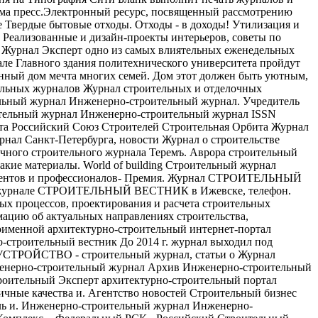
ома пресс.Электронный ресурс, посвященный рассмотрению
е Твердые бытовые отходы. Отходы - в доходы! Утилизация и
 Реализованные и дизайн-проекты интерьеров, советы по
м Журнал Эксперт одно из самых влиятельных еженедельных
ле Главного здания политехнического университета пройдут
ный дом мечта многих семей. Дом этот должен быть уютным,
тельных журналов Журнал строительных и отделочных
тельный журнал Инженерно-строительный журнал. Учредитель
ительный журнал Инженерно-строительный журнал ISSN
бита Российский Союз Строителей Строительная Орбита Журнал
нал Санкт-Петербурга, новости Журнал о строительстве
ного строительного журнала Теремъ. Аврора строительный
акие материалы. World of building Строительный журнал
 студентов и профессионалов- Премия. Журнал СТРОИТЕЛЬНЫЙ
рнале СТРОИТЕЛЬНЫЙ ВЕСТНИК в Ижевске, телефон.
х процессов, проектирования и расчета строительных
цию об актуальных направлениях строительства,
ноименной архитектурно-строительный интернет-портал
о-строительный вестник До 2014 г. журнал выходил под
ТРОЙСТВО - строительный журнал, статьи о Журнал
нженерно-строительный журнал Архив Инженерно-строительный
троительный Эксперт архитектурно-строительный портал
Личные качества и. Агентство новостей Строительный бизнес
оль и. Инженерно-строительный журнал Инженерно-