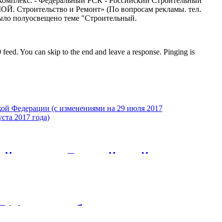
Комплекс. - Федеральный РСК - Российский Строительный
ОЙ. Строительство и Ремонт» (По вопросам рекламы. тел.
было полуосвещено теме "Строительный.
feed. You can skip to the end and leave a response. Pinging is
й кодекс Российской
енениями на 29 июля
ция, действующая с 11
714 млн руб