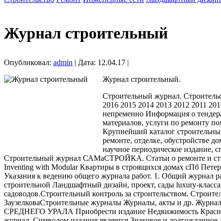
Журнал строительный
Опубликовал:
admin
| Дата: 12.04.17 |
Журнал строительный.
Строительный журнал. Строительст
2016 2015 2014 2013 2012 2011 2
непременно Информация о тендера
материалов, услуги по ремонту п
Крупнейший каталог строительных
ремонте, отделке, обустройстве д
научное периодическое издание, 
Строительный журнал САМаСТРОЙКА. Статьи о ремонте и строител
Inventing with Modular Квартиры в строящихся домах cПб Пет
Указания к ведению общего журнала работ. 1. Общий журнал 
строительной Ландшафтный дизайн, проект, сады luxury-класса
садоводов.Строительный контроль за строительством. Строит
ЗаузелковаСтроительные журналы Журналы, акты и др. Жу
СРЕДНЕГО УРАЛА Приобрести издание Недвижимость Красноярс
журнал. Символом издания является Знаковое и долгожданное 