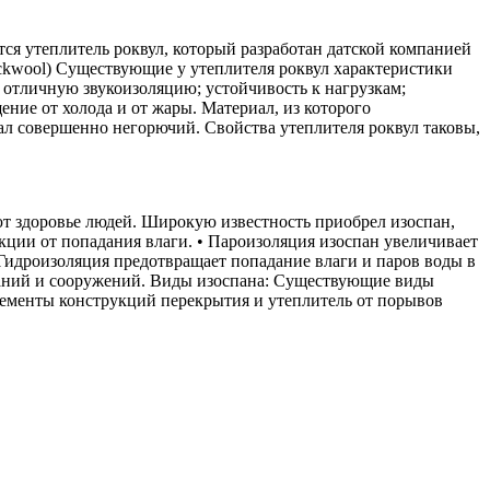
ся утеплитель роквул, который разработан датской компанией
ockwool) Существующие у утеплителя роквул характеристики
; отличную звукоизоляцию; устойчивость к нагрузкам;
ние от холода и от жары. Материал, из которого
иал совершенно негорючий. Свойства утеплителя роквул таковы,
т здоровье людей. Широкую известность приобрел изоспан,
ции от попадания влаги. • Пароизоляция изоспан увеличивает
Гидроизоляция предотвращает попадание влаги и паров воды в
зданий и сооружений. Виды изоспана: Существующие виды
лементы конструкций перекрытия и утеплитель от порывов