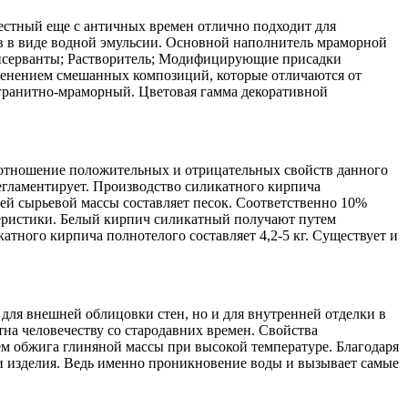
естный еще с античных времен отлично подходит для
в в виде водной эмульсии. Основной наполнитель мраморной
онсерванты; Растворитель; Модифицирующие присадки
менением смешанных композиций, которые отличаются от
 гранитно-мраморный. Цветовая гамма декоративной
оотношение положительных и отрицательных свойств данного
егламентирует. Производство силикатного кирпича
ей сырьевой массы составляет песок. Соответственно 10%
ктеристики. Белый кирпич силикатный получают путем
тного кирпича полнотелого составляет 4,2-5 кг. Существует и
для внешней облицовки стен, но и для внутренней отделки в
тна человечеству со стародавних времен. Свойства
ем обжига глиняной массы при высокой температуре. Благодаря
и изделия. Ведь именно проникновение воды и вызывает самые