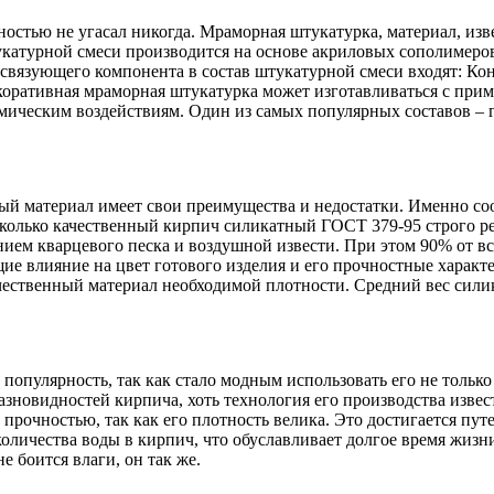
стью не угасал никогда. Мраморная штукатурка, материал, изв
катурной смеси производится на основе акриловых сополимеро
 связующего компонента в состав штукатурной смеси входят: К
коративная мраморная штукатурка может изготавливаться с при
мическим воздействиям. Один из самых популярных составов –
ный материал имеет свои преимущества и недостатки. Именно с
сколько качественный кирпич силикатный ГОСТ 379-95 строго р
ием кварцевого песка и воздушной извести. При этом 90% от вс
щие влияние на цвет готового изделия и его прочностные хара
ественный материал необходимой плотности. Средний вес силика
пулярность, так как стало модным использовать его не только 
азновидностей кирпича, хоть технология его производства извес
рочностью, так как его плотность велика. Это достигается пут
личества воды в кирпич, что обуславливает долгое время жизн
 боится влаги, он так же.