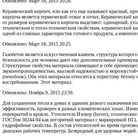
Обновлено: Март 18, 2015 20:26.
Керамический кирпич, или как его еще называют красный, прои
кирпича является термической отжиг в печах. Керамический ки
от размеров керамического кирпича выделяют: одинарный, уто
техническим и тепло-техническим свойствам, керамический ки
одной из главных характеристик готового продукта, а именно
Обновлено: Март 18, 2015 20:25.
Газобетон является искусственным камнем, структура которого
безопасность для человека дают ему дополнительные преимуще
Структурные свойства материала совмещают в себе преимущест
звуконепроницаемостью, высокой надежностью и морозоустойч
(пеноблок). Оба этих материала относятся к пористому бетону 
востребованным. Этот материал.
Обновлено: Ноябрь 9, 2015 23:59.
Для сохранения тепла в домах и зданиях разного назначения и
эффективность, проверен в разных климатических зонах. Изовер
перекрытий и кровли. Утеплитель Изовер (Isover), технически
ГОСТом 30244-94 как негорючий материал с маркировкой НГ).
гидрофобные свойства. В состав утеплителей во время произв
диапазон рабочих температур. Безвредный для здоровья людей.