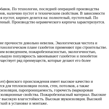
обавок. По технологии, последней операцией производства
еров, наличию пустот и техническим свойствам. В зависимости
я пустот, кирпич делится на: полнотелый, пустотелый. По
енный. Производство керамического кирпича характеризуется.
вне прочности довольно невелик. Экологическая чистота и
ехнологическом плане газобетон применяют при строительстве.
ким возведением, пожаробезопасностью, экологичностью,
ольшую популярность завоевывают газобетон и пенобетон
существует ряд преимуществ, которые делают его более
ver) финского происхождения имеет высокое качество и
ся для теплоизоляции полов, стен, потолков, а также
коизоляция, паропроницаемость, горючесть (маркирован
изоляционные свойства. Пожаробезопасный материал. Высокие
т высокую влагостойкость. Высокая звукоизоляция. Высокий
гкий в установке и монтаже.