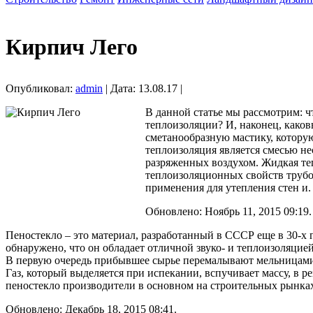
Кирпич Лего
Опубликовал:
admin
| Дата: 13.08.17 |
В данной статье мы рассмотрим: 
теплоизоляции? И, наконец, како
сметанообразную мастику, котору
теплоизоляция является смесью н
разряженных воздухом. Жидкая теп
теплоизоляционных свойств труб
применения для утепления стен и.
Обновлено: Ноябрь 11, 2015 09:19.
Пеностекло – это материал, разработанный в СССР еще в 30-х
обнаружено, что он обладает отличной звуко- и теплоизоляцие
В первую очередь прибывшее сырье перемалывают мельницами в
Газ, который выделяется при испекании, вспучивает массу, в р
пеностекло производители в основном на строительных рынках
Обновлено: Декабрь 18, 2015 08:41.