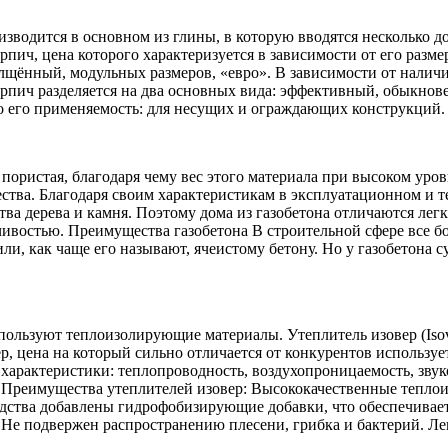
зводится в основном из глины, в которую вводятся несколько д
рпич, цена которого характеризуется в зависимости от его разм
лщённый, модульных размеров, «евро». В зависимости от наличи
рпич разделяется на два основных вида: эффективный, обыкнов
го его применяемость: для несущих и ограждающих конструкций.
 пористая, благодаря чему вес этого материала при высоком уро
ства. Благодаря своим характеристикам в эксплуатационном и т
ва дерева и камня. Поэтому дома из газобетона отличаются лег
ивостью. Преимущества газобетона В строительной сфере все б
или, как чаще его называют, ячеистому бетону. Но у газобетона 
спользуют теплоизолирующие материалы. Утеплитель изовер (Iso
, цена на который сильно отличается от конкурентов использует
е характеристики: теплопроводность, воздухопроницаемость, зву
 Преимущества утеплителей изовер: Высококачественные тепло
одства добавлены гидрофобизирующие добавки, что обеспечивае
 Не подвержен распространению плесени, грибка и бактерий. Ле