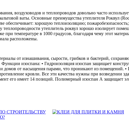
ания, воздуховодов и теплопроводов довольно часто использует
азальтовой ваты. Основные преимущества утеплителя Роквул (R
стве обеспечивает: хорошую теплоизоляцию; пожаробезопасность
у теплопроводности утеплитель роквул хорошо изолирует помеще
же при температуре в 1000 градусов, благодаря чему этот матер
риала расположены.
риалы от изнашивания, сырости, грибков и бактерий, сохраняю
Функции изоспана: • Гидроизоляция изоспан защищает конструк
ии домов от насыщения парами, что проникают из помещений. • 
опротивление кровли. Все эти качества нужны при возведении 
тимент его имеет 14 позиций. Полимерный изоспан А защищает э