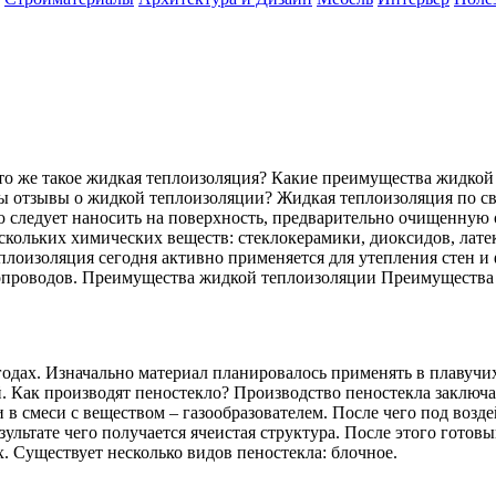
что же такое жидкая теплоизоляция? Какие преимущества жидко
вы отзывы о жидкой теплоизоляции? Жидкая теплоизоляция по св
ю следует наносить на поверхность, предварительно очищенную 
ескольких химических веществ: стеклокерамики, диоксидов, лат
лоизоляция сегодня активно применяется для утепления стен и 
опроводов. Преимущества жидкой теплоизоляции Преимущества 
 годах. Изначально материал планировалось применять в плавуч
й. Как производят пеностекло? Производство пеностекла заключа
 смеси с веществом – газообразователем. После чего под возде
езультате чего получается ячеистая структура. После этого гото
. Существует несколько видов пеностекла: блочное.