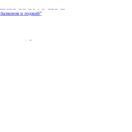
ТКИ И КАМНЯ
ие нескольких десятилетий практически
y user “Остекление
й”
балконов и лоджий. Цены на остекление