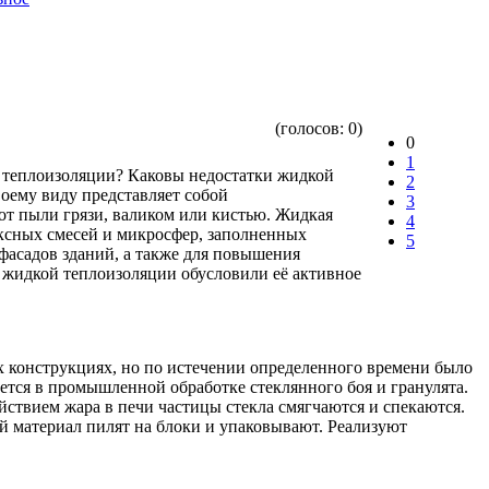
(голосов:
0
)
0
1
й теплоизоляции? Каковы недостатки жидкой
2
оему виду представляет собой
3
от пыли грязи, валиком или кистью. Жидкая
4
ексных смесей и микросфер, заполненных
5
фасадов зданий, а также для повышения
жидкой теплоизоляции обусловили её активное
их конструкциях, но по истечении определенного времени было
ется в промышленной обработке стеклянного боя и гранулята.
йствием жара в печи частицы стекла смягчаются и спекаются.
вый материал пилят на блоки и упаковывают. Реализуют