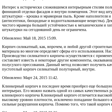
Интерес к исторически сложившимся интерьерным стилям полно
финишной отделки фасадов и внутри помещения. Этот вид шту
штукатурки – крошка и мраморная пыль. Кроме наполнителя и
(антисептики, биоцидные и водоотталкивающие вещества). Де
чистого мрамора большей устойчивостью к механическим и хи
штукатурки на сегодняшний день не ограничена.
Обновлено: Май 18, 2015 15:09.
Кирпич силикатный, как, впрочем, и любой другой строитель
материала во многом определяет сферы его использования. На
Производство силикатного кирпича осуществляется с применен
составляет известь и некоторые другие компоненты, оказываю
полусухого прессования. Данный метод позволяет получить кач
пустотелый кирпич силикатный полуторный, внутри.
Обновлено: Март 24, 2015 11:42.
Клинкерный кирпич в последнее время приобрел еще большую по
интерьерах. Его можно назвать одной из самых качественных р
клинкерного кирпича Клинкерный кирпич отличается высокой п
высокому уровню плотности, исключено попадание большого ко
сильные разрушения кирпича. Помимо того, что такой кирпич не