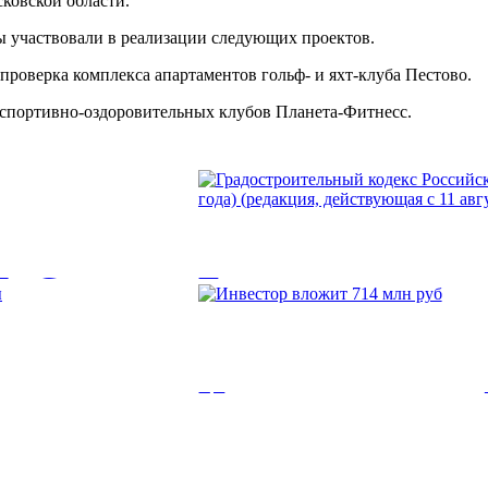
ковской области.
ы участвовали в реализации следующих проектов.
проверка комплекса апартаментов гольф- и яхт-клуба Пестово.
спортивно-оздоровительных клубов Планета-Фитнесс.
Ф, Статья
Градостроительны
Федерации (с изм
2017 года) (редак
ительство...
ссии
Инвестор вложит 
августа 2017 года)
Инвестор вложит 714 млн руб. в строи
Градостроительный кодекс Российской
года)...