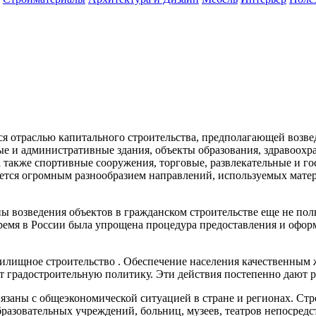
ся отраслью капитального строительства, предполагающей возве
ые и административные здания, объекты образования, здравоох
а также спортивные сооружения, торговые, развлекательные и г
ается огромным разнообразием направлений, используемых матер
пы возведения объектов в гражданском строительстве еще не по
емя в России была упрощена процедура предоставления и оформл
илищное строительство . Обеспечение населения качественным 
 градостроительную политику. Эти действия постепенно дают ре
вязаны с общеэкономической ситуацией в стране и регионах. Ст
разовательных учреждений, больниц, музеев, театров непосредс