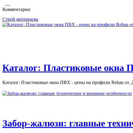
Ипотечное кредитование в россии проблемы и перспективы. 
Главная страница
кредитование в...
Комментарии
Строй материалы
Главная страница / Строительство / Исполнительная документац
Каталог: Пластиковые окна П
Каталог: Пластиковые окна ПВХ - цены на профили Rehau от. Д
Забор-жалюзи: главные техни