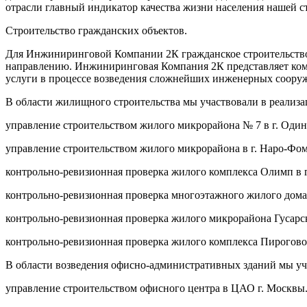
отрасли главный индикатор качества жизни населения нашей с
Строительство гражданских объектов.
Для Инжиниринговой Компании 2К гражданское строительство 
направлению. Инжиниринговая Компания 2К представляет компл
услуги в процессе возведения сложнейших инженерных сооруж
В области жилищного строительства мы участвовали в реализ
управление строительством жилого микрорайона № 7 в г. Один
управление строительством жилого микрорайона в г. Наро-Фо
контрольно-ревизионная проверка жилого комплекса Олимп в г
контрольно-ревизионная проверка многоэтажного жилого дома 
контрольно-ревизионная проверка жилого микрорайона Гусарска
контрольно-ревизионная проверка жилого комплекса Пирогово 
В области возведения офисно-административных зданий мы уч
управление строительством офисного центра в ЦАО г. Москвы