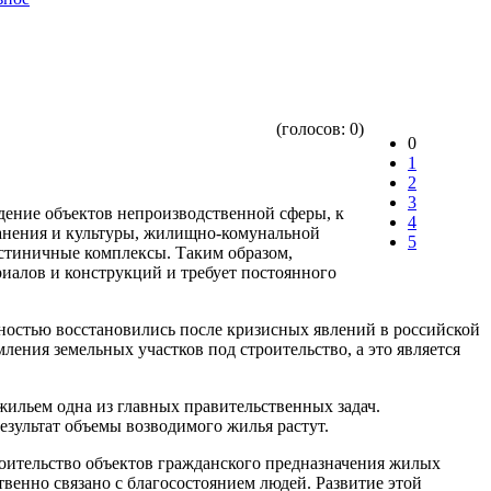
(голосов:
0
)
0
1
2
3
дение объектов непроизводственной сферы, к
4
ранения и культуры, жилищно-комунальной
5
остиничные комплексы. Таким образом,
иалов и конструкций и требует постоянного
лностью восстановились после кризисных явлений в российской
ения земельных участков под строительство, а это является
жильем одна из главных правительственных задач.
зультат объемы возводимого жилья растут.
роительство объектов гражданского предназначения жилых
твенно связано с благосостоянием людей. Развитие этой