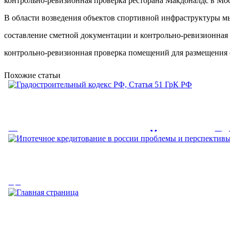
контрольно-ревизионная проверка ресторана Макдоналдс в Мос
В области возведения объектов спортивной инфраструктуры м
составление сметной документации и контрольно-ревизионная 
контрольно-ревизионная проверка помещений для размещения 
Похожие статьи
Градостроительный кодекс Р
51 ГрК РФ
Статья 51. Разрешение на строительство. 1. Разрешение на стро
Ипотечное кредитование в ро
проблемы и перспективы