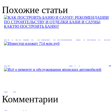
Похожие статьи
КАК ПОСТРОИТЬ БАНЮ И
САУНУ: РЕКОМЕНДАЦИИ
ПО СТРОИТЕЛЬСТВУ И
Инвестор вложит 714 млн ру
ОТДЕЛКИ БАНИ И САУНЫ
КАКУЮ ПОСТРОИТЬ
Инвестор вложит 714 млн руб. в строительство подстанции
для ОЭЗ "Лотос. Завод...
БАНЮ?
Всё о ремонте и
Комментарии
КАК ПОСТРОИТЬ БАНЮ И САУНУ: РЕКОМЕНДАЦИИ
обслуживании японских
ПО СТРОИТЕЛЬСТВУ И ОТДЕЛКИ БАНИ И САУНЫ;...