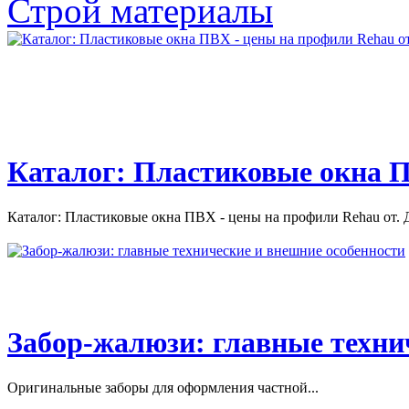
автомобилей
Строй материалы
Всё о ремонте и обслуживании японских автомобилей.
Ремонт японского автомобиля....
Каталог: Пластиковые окна П
Каталог: Пластиковые окна ПВХ - цены на профили Rehau от. Д
Забор-жалюзи: главные техни
Оригинальные заборы для оформления частной...