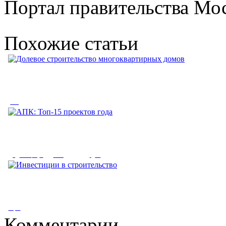
Портал правительства Мос
Похожие статьи
Долевое строительство
многоквартирных домов
Долевое строительство многоквартирных домов.
АПК: Топ-15 проектов года
Строительство при долевом участии на...
АПК: Топ-15 проектов года. Перспективы 2017 г. По оценке
Минэкономразвития, 2016...
Инвестиции в строительство
Комментарии