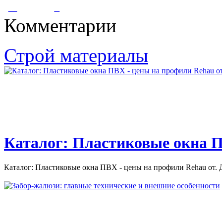
Глава 5
Комментарии
Глава 5. Освещение. Значение освещения для передачи цвета
Строй материалы
трудно переоценить. В...
Каталог: Пластиковые окна П
Каталог: Пластиковые окна ПВХ - цены на профили Rehau от. Д