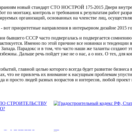
 стараниям новый стандарт СТО НОСТРОЙ 175-2015 Двери внутре
бот по монтажу, контроль и требования к результатам работ р
уемых организаций, основанных на членстве лиц, осуществля
- вот приоритетные направления в интерьерном дизайне 2015 го
ории бывшего СССР часто подвергалась и подвергается сомнению.
практикуется. Именно по этой причине все новинки и тенденции 
 Запада. Парадокс и в том, что часто наши же таланты создают э
збежны. Дальше речь пойдет уже не о нас, а о них. О тех, для 
ытий, главной целью которого всегда будет развитие бизнеса вс
ах, что не привлечь их внимание к насущным проблемам упусти
да и просто людей разных возрастов и интересов, любой проект