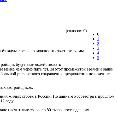
(голосов:
0
)
0
1
2
3
ьёз задумалось о возможности отказа от схемы
4
5
стройщик будут взаимодействовать
е менее чем через пять лет. За этот промежуток времени банки
т большой риск резкого сокращения предложений по причине
ных застройщиков.
ания жилых строек в России. По данным Росреестра в прошлом
12 году.
ране насчитывается около 80 тысяч пострадавших