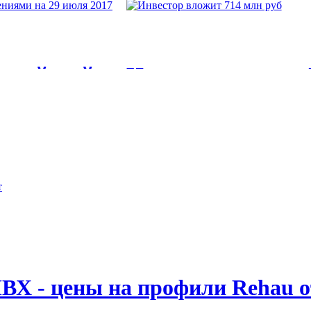
 САУНУ:
Градостроительны
51 ГрК РФ
ЛКИ БАНИ
Статья 51. Разрешение на строительств
оссийской
Инвестор вложит 
ОИТЬ
 29 июля
Инвестор вложит 714 млн руб. в строи
ующая с 11
 СТРОИТЕЛЬСТВУ И
рудно переоценить. В...
иями на 29 июля 2017
ВХ - цены на профили Rehau о