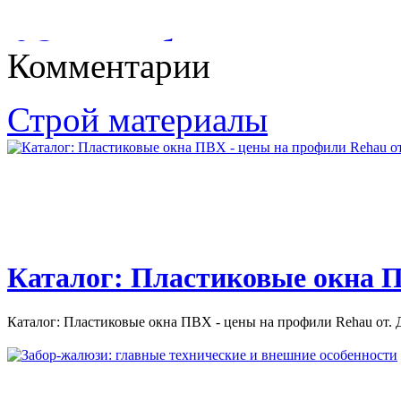
загрязнения воды. Основой водных...
БАНЮ?
8 Электрооборудование
Комментарии
КАК ПОСТРОИТЬ БАНЮ И САУНУ: РЕКОМЕНДАЦИИ
ПО СТРОИТЕЛЬСТВУ И ОТДЕЛКИ БАНИ И САУНЫ;...
8 Электрооборудование. 1 8 Электрооборудование 80A
Строй материалы
АККУМУЛЯТОРНАЯ БАТАРЕЯ 80B ФАРЫ...
Каталог: Пластиковые окна П
Каталог: Пластиковые окна ПВХ - цены на профили Rehau от. Д