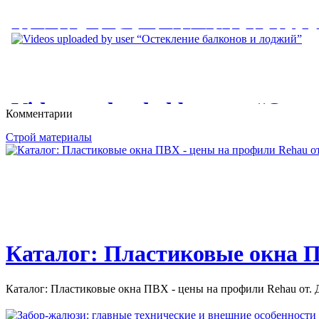
СТРОИТЕЛЬСТВУ И ОТДЕ
КЛЕИ ДЛЯ ПЛИТКИ И КА
И САУНЫ; КАКУЮ ПОСТР
БАНЮ?
КЛЕИ ДЛЯ ПЛИТКИ И КАМНЯ. В течение нескольких десяти
единственным...
КАК ПОСТРОИТЬ БАНЮ И САУНУ: РЕКОМЕНДАЦИИ ПО
Videos uploaded by user “Ост
Комментарии
ОТДЕЛКИ БАНИ И САУНЫ;...
балконов и лоджий”
Строй материалы
Videos uploaded by user “Остекление балконов и лоджий. Цены
балконов...
Каталог: Пластиковые окна П
Каталог: Пластиковые окна ПВХ - цены на профили Rehau от. Д