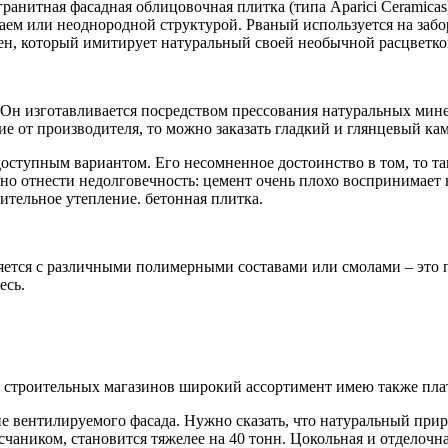
гранитная фасадная облицовочная плитка (типа Aparici Ceramicas
аем или неоднородной структурой. Рваный используется на забор
, который имитирует натуральный своей необычной расцветкой. 
Он изготавливается посредством прессования натуральных минера
 от производителя, то можно заказать гладкий и глянцевый ка
оступным вариантом. Его несомненное достоинство в том, то та
о отнести недолговечность: цемент очень плохо воспринимает в
ительное утепление. бетонная плитка.
яется с различными полимерными составами или смолами – это п
есь.
 строительных магазинов широкий ассортимент имею также пла
е вентилируемого фасада. Нужно сказать, что натуральный прир
чаником, становится тяжелее на 40 тонн. Цокольная и отделочная