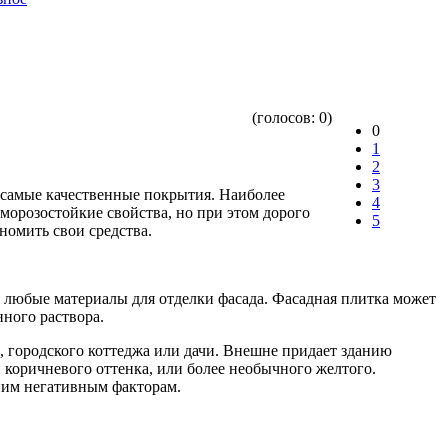
(голосов:
0
)
0
1
2
3
ы самые качественные покрытия. Наиболее
4
орозостойкие свойства, но при этом дорого
5
номить свои средства.
 любые материалы для отделки фасада. Фасадная плитка может
ного раствора.
, городского коттеджа или дачи. Внешне придает зданию
 коричневого оттенка, или более необычного желтого.
шним негативным факторам.