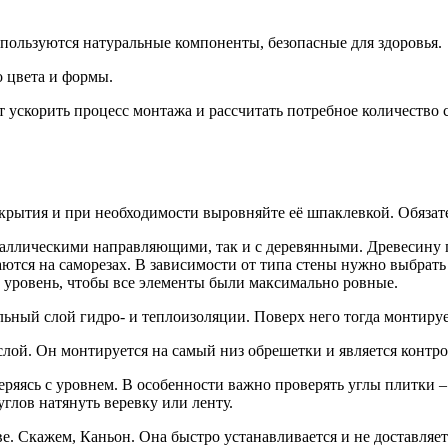
спользуются натуральные компоненты, безопасные для здоровья.
 цвета и формы.
 ускорить процесс монтажа и рассчитать потребное количество 
крытия и при необходимости выровняйте её шпаклевкой. Обязател
таллическими направляющими, так и с деревянными. Древесину 
аются на саморезах. В зависимости от типа стены нужно выбрат
е уровень, чтобы все элементы были максимально ровные.
льный слой гидро- и теплоизоляции. Поверх него тогда монтируе
слой. Он монтируется на самый низ обрешетки и является контр
еряясь с уровнем. В особенности важно проверять углы плитки – 
углов натянуть веревку или ленту.
ове. Скажем, Каньон. Она быстро устанавливается и не доставля