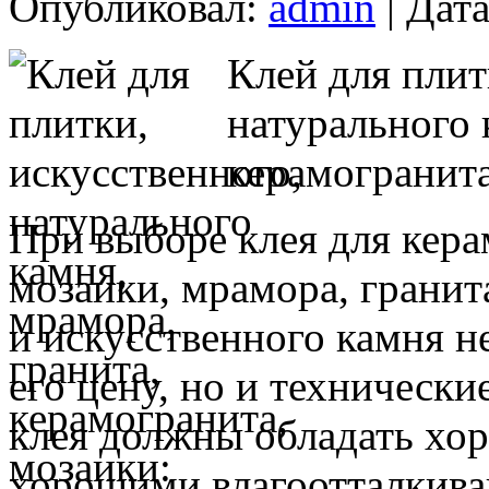
Опубликовал:
admin
| Дата
Клей для плит
натурального 
керамогранита
При выборе клея для кера
мозаики, мрамора, гранит
и искусственного камня н
его цену, но и техническ
клея должны обладать хор
хорошими влагоотталкив