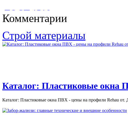
МАТЕРИАЛЫ
БАНЮ?
ГОСТ 1516
Комментарии
КАТАЛОГ СТРОИТЕЛЬНО-ОТДЕЛОЧНЫЕ МАТЕРИАЛЫ.
КАК ПОСТРОИТЬ БАНЮ И САУНУ: РЕКОМЕНДАЦИИ
1 КАТАЛОГ СТРОИТЕЛЬНО-ОТДЕЛОЧНЫЕ...
ПО СТРОИТЕЛЬСТВУ И ОТДЕЛКИ БАНИ И САУНЫ;...
ГОСТ 1516. 2-97. ЭЛЕКТРООБОРУДОВАНИЕ И
Строй материалы
ЭЛЕКТРОУСТАНОВКИ ПЕРЕМЕННОГО ТОКА НА...
Каталог: Пластиковые окна П
Каталог: Пластиковые окна ПВХ - цены на профили Rehau от. Д