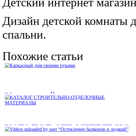
Детский интернет магазин 
Дизайн детской комнаты д
спальни.
Похожие статьи
Каркасный дом своими
руками
Каркасный дом с мансардой КД-1: 6х10м 105м2 411 т.р.
КАТАЛОГ СТРОИТЕЛЬНО-
Каркасный дом с мансардой...