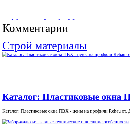
ОТДЕЛОЧНЫЕ
МАТЕРИАЛЫ
Videos uploaded by user
Комментарии
КАТАЛОГ СТРОИТЕЛЬНО-ОТДЕЛОЧНЫЕ МАТЕРИАЛЫ.
“Остекление балконов и
1 КАТАЛОГ СТРОИТЕЛЬНО-ОТДЕЛОЧНЫЕ...
лоджий”
Строй материалы
Videos uploaded by user “Остекление балконов и лоджий. Цены
на остекление балконов...
Каталог: Пластиковые окна П
Каталог: Пластиковые окна ПВХ - цены на профили Rehau от. Д