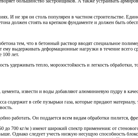
творяет большинство застройщиков. А также устраивать армиро
ях. И не зря он столь популярен в частном строительстве. Един
бетона должен стоять на крепком фундаменте и должен быть обе
обетона тем, что в бетонный раствор вводят специальное полим
ет ему выдерживать деформационные нагрузки в течение всего ср
 100 лет.
ть удерживать тепло, морозостойкость и легкость обработки, то 
, цемента, извести и воды добавляют алюминиевую пудру в качес
са содержит в себе пузырьки газа, которые придают материалу,
вость.
добно работать. Он поддается всем видам обработки пилится, фрез
50 до 700 кг/м ) имеют широкий спектр применения: от стеново
выше. Однако следует учесть низкую несущую способность блоко