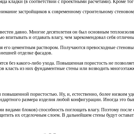
яда кладки (в соответствии с проектными расчетами). Кроме того
нимание застройщиков к современному строительному стеновому
звестен давно. Многие десятилетия он был основным теплоизол
ю впитывать и отдавать влагу, чем зарекомендовал себя отличн
яя его цементным раствором. Получаются превосходные стеновы
внешней отделке фасадов.
ятся без какого-либо ухода. Повышенная пористость не позволяе
ов класть из них фундаментные стены или возводить многоэтажк
и повышенной пористостью. Ну, и, естественно, более низким у
ндартного размера изделия любой конфигурации. Иногда это быв
и видами блоков) способность поглощать влагу. Поэтому после
щитить их отделочным слоем. В дальнейшем стены будут остават