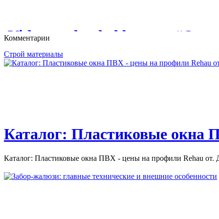
БАНЮ?
КЛЕИ ДЛЯ ПЛИТКИ И КАМНЯ. В течение нескольких десяти
единственным...
КАК ПОСТРОИТЬ БАНЮ И САУНУ: РЕКОМЕНДАЦИИ ПО
Videos uploaded by user “Ост
Комментарии
ОТДЕЛКИ БАНИ И САУНЫ;...
балконов и лоджий”
Строй материалы
Videos uploaded by user “Остекление балконов и лоджий. Цены
балконов...
Каталог: Пластиковые окна П
Каталог: Пластиковые окна ПВХ - цены на профили Rehau от. Д