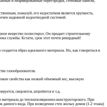
ванные и неармированные перегородки, стеновые панели,
ственным, пожалуй, его недостатком является хрупкость,
спечен надежной водоотводной системой.
ерное вещество полистирол. Он придает строительному
ока службы. Кстати, срок этот почти рекордный!
создается образ идеального материала. Но, как говориться в
тве газообразователя.
 такие свойства как низкий объемный вес, высокую
еруется, сверлится, штробится и т.д.
го материала до теплоизоляционно-конструкторского. При
в данного вида. При возведении стен жилых домов (1-2 этажа)