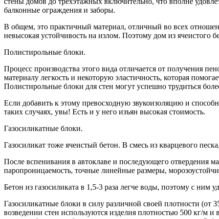
стены домов до трехэтажных включительно, что вполне удовле
балконные ограждения и заборы.
В общем, это практичный материал, отличный во всех отношени
невысокая устойчивость на излом. Поэтому дом из ячеистого 
Полистирольные блоки.
Процесс производства этого вида отличается от получения пен
материалу легкость и некоторую эластичность, которая помога
Полистирольные блоки для стен могут успешно трудиться более
Если добавить к этому превосходную звукоизоляцию и способнос
таких случаях, увы! Есть и у него изъян высокая стоимость.
Газосиликатные блоки.
Газосиликат тоже ячеистый бетон. В смесь из кварцевого песка
После вспенивания в автоклаве и последующего отвердения мас
паропроницаемость, точные линейные размеры, морозоустойчи
Бетон из газосиликата в 1,5-3 раза легче воды, поэтому с ним у
Газосиликатные блоки в силу различной своей плотности (от 3
возведении стен используются изделия плотностью 500 кг/м и 