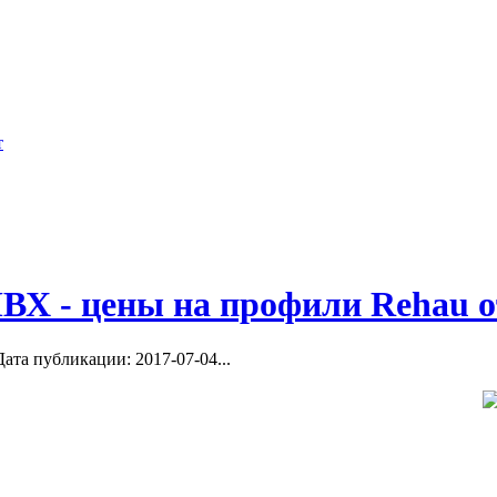
ОТДЕЛОЧНЫЕ 
жилых и...
летий практически
КАТАЛОГ СТРОИТЕЛЬНО-ОТДЕЛО
 СТРОИТЕЛЬСТВУ И
екление
СТРОИТЕЛЬНО-ОТДЕЛОЧНЫЕ...
 на остекление
ВХ - цены на профили Rehau о
ата публикации: 2017-07-04...