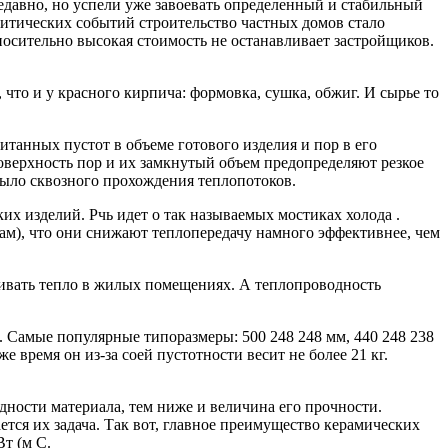
едавно, но успели уже завоевать определенный и стабильный
литических событий строительство частных домов стало
носительно высокая стоимость не останавливает застройщиков.
 что и у красного кирпича: формовка, сушка, обжиг. И сырье то
танных пустот в объеме готового изделия и пор в его
оверхность пор и их замкнутый объем предопределяют резкое
ыло сквозного прохождения теплопотоков.
их изделий. Рчь идет о так называемых мостиках холода .
ам), что они снижают теплопередачу намного эффективнее, чем
рживать тепло в жилых помещениях. А теплопроводность
. Самые популярные типоразмеры: 500 248 248 мм, 440 248 238
время он из-за соей пустотности весит не более 21 кг.
ности материала, тем ниже и величина его прочности.
тся их задача. Так вот, главное преимущество керамических
т (м С.