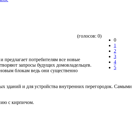
(голосов:
0
)
0
1
2
3
и предлагает потребителям все новые
4
етворяют запросы будущих домовладельцев.
5
еновым блокам ведь они существенно
ных зданий и для устройства внутренних перегородок. Самыми
нию с кирпичом.