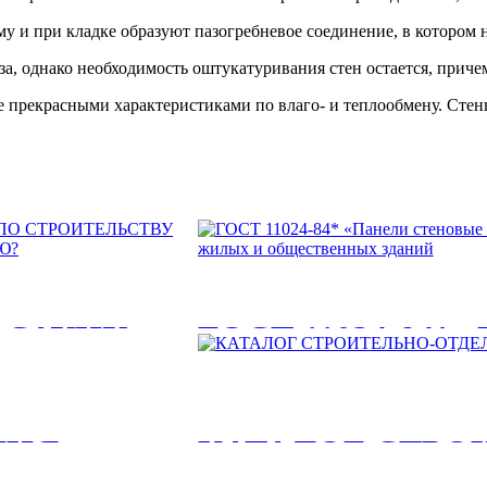
и при кладке образуют пазогребневое соединение, в котором не
аза, однако необходимость оштукатуривания стен остается, причем
прекрасными характеристиками по влаго- и теплообмену. Стены 
 САУНУ:
ГОСТ 11024-84* «
наружные бетонны
ЛКИ БАНИ
для жилых и обще
МНЯ
КАТАЛОГ СТРО
ОИТЬ
ГОСТ 11024-84* «Панели стеновые на