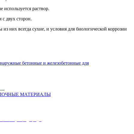
 используется раствор.
 с двух сторон.
из них всегда сухие, и условия для биологической коррозии
Панели стеновые
е и железобетонные
ственных зданий
ИТЕЛЬНО-
ружные бетонные и железобетонные для