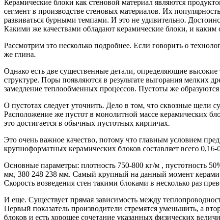
Керамические блоки как стеновой материал являются продукто
сегмент в производстве стеновых материалов. Их популярность
развиваться бурными темпами. И это не удивительно. Достоинс
Какими же качествами обладают керамические блоки, и каким 
Рассмотрим это несколько подробнее. Если говорить о технолог
же глина.
Однако есть две существенные детали, определяющие высокие 
структуре. Поры появляются в результате выгорания мелких д
замедление теплообменных процессов. Пустоты же образуются
О пустотах следует уточнить. Дело в том, что сквозные щели 
Расположение же пустот в монолитной массе керамических бло
это достигается в обычных пустотных кирпичах.
Это очень важное качество, потому что главным условием пре
крупноформатных керамических блоков составляет всего 0,16-0
Основные параметры: плотность 750-800 кг/м , пустотность 50
мм, 380 248 238 мм. Самый крупный на данный момент керамичес
Скорость возведения стен такими блоками в несколько раз пре
И еще. Существует прямая зависимость между теплопроводност
Первый показатель производители стремятся уменьшить, а втор
блоков и есть хорошее сочетание указанных физических величи