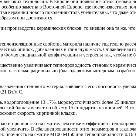
м высоких технологий. В Европе они появились относительно н
 особенно заметна в Восточной Европе, где после известных по
тва керамики нового поколения столь убедительны, что даже от
образом они достигаются.
ии производства керамических блоков, то внешне она та же, что,
теплоизоляционные свойства материла наличие тщательно рассчи
ревесных опилок, добавленных в глиняную массу. Оплавленная п
 в Фомах специальной конфигурации и устроены так, чтобы не б
существенно увеличивают теплопроводность стеновых керамическ
ков настолько рационально (благодаря компьютерным разработк
дназначения стенового материала является его способность уде
,21 Вт/м С.
%, водопоглощение 13-17%, морозоустойчивость более 25 циклов
кий блок заменяет по объему 15 стандартных кирпичей. В то же 
восходит скорость кирпичной кладки.
ью и прочностью на сжатие: чем ниже коэффициент теплопровод
ой увеличить. В сбалансированности этих параметров и заключае
н: прочность на сжатие М100 М150 при теплопроводности 0,16 В