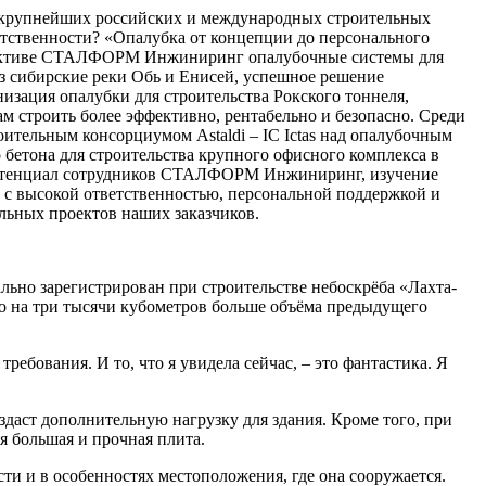
крупнейших российских и международных строительных
етственности? «Опалубка от концепции до персонального
 В активе СТАЛФОРМ Инжиниринг опалубочные системы для
з сибирские реки Обь и Енисей, успешное решение
изация опалубки для строительства Рокского тоннеля,
м строить более эффективно, рентабельно и безопасно. Среди
тельным консорциумом Astaldi – IC Ictas над опалубочным
 бетона для строительства крупного офисного комплекса в
й потенциал сотрудников СТАЛФОРМ Инжиниринг, изучение
 с высокой ответственностью, персональной поддержкой и
льных проектов наших заказчиков.
ьно зарегистрирован при строительстве небоскрёба «Лахта-
то на три тысячи кубометров больше объёма предыдущего
ебования. И то, что я увидела сейчас, – это фантастика. Я
здаст дополнительную нагрузку для здания. Кроме того, при
я большая и прочная плита.
ти и в особенностях местоположения, где она сооружается.