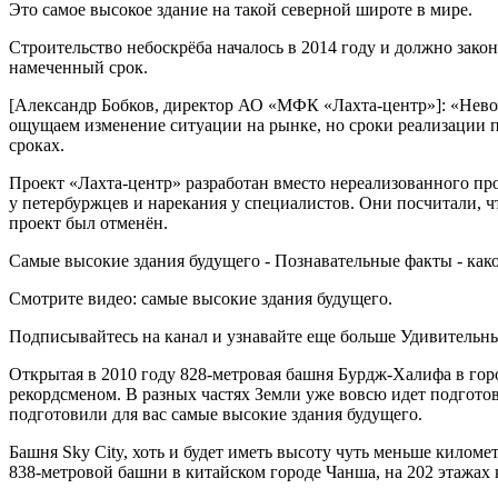
Это самое высокое здание на такой северной широте в мире.
Строительство небоскрёба началось в 2014 году и должно закон
намеченный срок.
[Александр Бобков, директор АО «МФК «Лахта-центр»]: «Невоз
ощущаем изменение ситуации на рынке, но сроки реализации п
сроках.
Проект «Лахта-центр» разработан вместо нереализованного пр
у петербуржцев и нарекания у специалистов. Они посчитали, 
проект был отменён.
Самые высокие здания будущего - Познавательные факты - како
Смотрите видео: самые высокие здания будущего.
Подписывайтесь на канал и узнавайте еще больше Удивительных
Открытая в 2010 году 828-метровая башня Бурдж-Халифа в гор
рекордсменом. В разных частях Земли уже вовсю идет подгото
подготовили для вас самые высокие здания будущего.
Башня Sky City, хоть и будет иметь высоту чуть меньше киломе
838-метровой башни в китайском городе Чанша, на 202 этажах