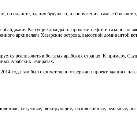
ии, на планете, здания будущего, и сооружения, самые большие 
зербайджане. Растущие доходы от продажи нефти и газа позволя
енного архипелага Хазарские острова, высотной доминантой кото
уется реализовать в богатых арабских странах. К примеру, Сау
енных Арабских Эмиратах.
014 года там был окончательно утвержден проект здания с назван
 полезные, безумные, шокирующие, эксклюзивные, реальные, и