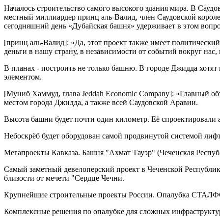
Началось строительство самого высокого здания мира. В Саудов
местный миллиардер принц аль-Валид, член Саудовской короле
сегодняшний день «Дубайская башня» удерживает в этом вопрос
[принц аль-Валид]: «Да, этот проект также имеет политически
деньги в нашу страну, в независимости от событий вокруг нас
В планах - построить не только башню. В городе Джидда хотят
элементом.
[Муниб Хаммуд, глава Jeddah Economic Company]: «Главный объ
местом города Джидда, а также всей Саудовской Аравии.
Высота башни будет почти один километр. Её спроектировали а
Небоскрёб будет оборудован самой продвинутой системой лифто
Мегапроекты Кавказа. Башня "Ахмат Тауэр" (Чеченская Респуб
Самый заметный девелоперский проект в Чеченской Республике
близости от мечети "Сердце Чечни.
Крупнейшие строительные проекты России. Опалубка СТАЛ
Комплексные решения по опалубке для сложных инфраструкту