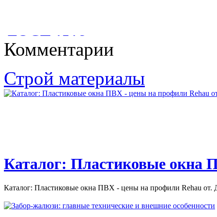
АПК: Топ-15 проектов года. Перспективы 2017 г. По оценке
Минэкономразвития, 2016...
ГОСТ 1516
Комментарии
ГОСТ 1516. 2-97. ЭЛЕКТРООБОРУДОВАНИЕ И
Строй материалы
ЭЛЕКТРОУСТАНОВКИ ПЕРЕМЕННОГО ТОКА НА...
Каталог: Пластиковые окна П
Каталог: Пластиковые окна ПВХ - цены на профили Rehau от. Д