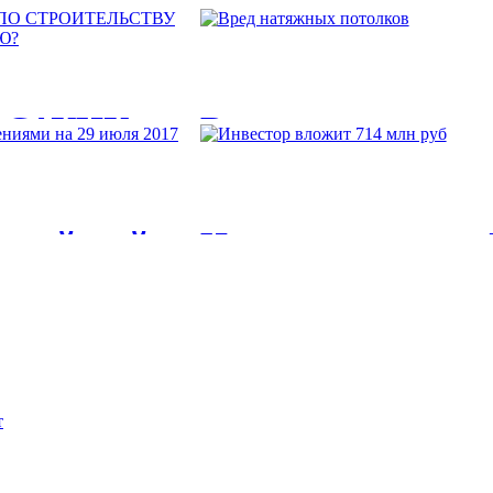
 САУНУ:
Вред натяжных п
Вред натяжных потолков. Вредны ли н
ЛКИ БАНИ
оссийской
Инвестор вложит 
ОИТЬ
 29 июля
Инвестор вложит 714 млн руб. в строи
ующая с 11
 СТРОИТЕЛЬСТВУ И
рудно переоценить. В...
иями на 29 июля 2017