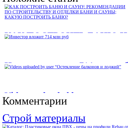
КАК ПОСТРОИТЬ БАНЮ И
САУНУ: РЕКОМЕНДАЦИИ
ПО СТРОИТЕЛЬСТВУ И
Инвестор вложит 714 млн ру
ОТДЕЛКИ БАНИ И САУНЫ
КАКУЮ ПОСТРОИТЬ
Инвестор вложит 714 млн руб. в строительство подстанции
для ОЭЗ "Лотос. Завод...
БАНЮ?
Videos uploaded by user
Комментарии
КАК ПОСТРОИТЬ БАНЮ И САУНУ: РЕКОМЕНДАЦИИ
“Остекление балконов и
ПО СТРОИТЕЛЬСТВУ И ОТДЕЛКИ БАНИ И САУНЫ;...
лоджий”
Строй материалы