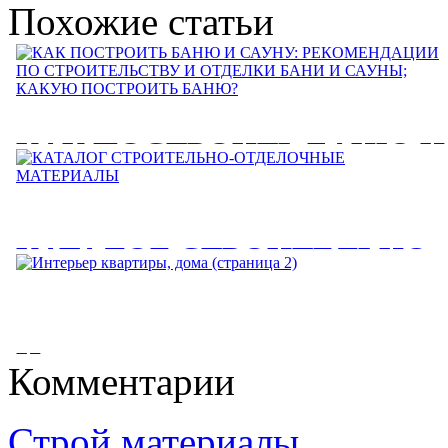
Похожие статьи
КАК ПОСТРОИТЬ БАНЮ И
САУНУ: РЕКОМЕНДАЦИИ
ПО СТРОИТЕЛЬСТВУ И
КАТАЛОГ СТРОИТЕЛЬНО-
ОТДЕЛКИ БАНИ И САУНЫ
ОТДЕЛОЧНЫЕ
КАКУЮ ПОСТРОИТЬ
МАТЕРИАЛЫ
БАНЮ?
Интерьер квартиры, дома
Комментарии
КАТАЛОГ СТРОИТЕЛЬНО-ОТДЕЛОЧНЫЕ МАТЕРИАЛЫ.
КАК ПОСТРОИТЬ БАНЮ И САУНУ: РЕКОМЕНДАЦИИ
(страница 2)
1 КАТАЛОГ СТРОИТЕЛЬНО-ОТДЕЛОЧНЫЕ...
ПО СТРОИТЕЛЬСТВУ И ОТДЕЛКИ БАНИ И САУНЫ;...
Строй материалы