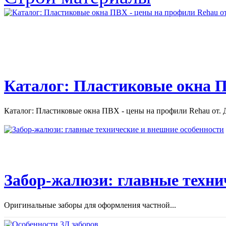
Интерьер квартиры, дома (страница 2. Интерьер. Цветовые
гаммы, которые работают. ...
Каталог: Пластиковые окна П
Каталог: Пластиковые окна ПВХ - цены на профили Rehau от. Д
Забор-жалюзи: главные техни
Оригинальные заборы для оформления частной...