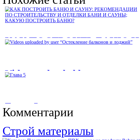
КАК ПОСТРОИТЬ БАНЮ И
САУНУ: РЕКОМЕНДАЦИИ
ПО СТРОИТЕЛЬСТВУ И
Videos uploaded by user
ОТДЕЛКИ БАНИ И САУНЫ
“Остекление балконов и
КАКУЮ ПОСТРОИТЬ
лоджий”
БАНЮ?
Глава 5
Комментарии
Videos uploaded by user “Остекление балконов и лоджий. Цены
КАК ПОСТРОИТЬ БАНЮ И САУНУ: РЕКОМЕНДАЦИИ
на остекление балконов...
ПО СТРОИТЕЛЬСТВУ И ОТДЕЛКИ БАНИ И САУНЫ;...
Глава 5. Освещение. Значение освещения для передачи цвета
Строй материалы
трудно переоценить. В...