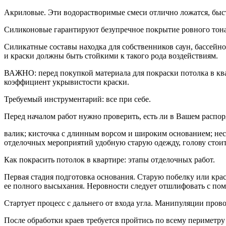
Акриловые. Эти водорастворимые смеси отлично ложатся, быст
Силиконовые гарантируют безупречное покрытие ровного тона. 
Силикатные составы находка для собственников саун, бассейн
и краски должны быть стойкими к такого рода воздействиям.
ВАЖНО: перед покупкой материала для покраски потолка в квар
коэффициент укрывистости краски.
Требуемый инструментарий: все при себе.
Перед началом работ нужно проверить, есть ли в Вашем распо
валик; кисточка с длинным ворсом и широким основанием; неск
отделочных мероприятий удобную старую одежду, голову стои
Как покрасить потолок в квартире: этапы отделочных работ.
Первая стадия подготовка основания. Старую побелку или кра
ее полного высыхания. Неровности следует отшлифовать с помо
Стартует процесс с дальнего от входа угла. Манипуляции пров
После обработки краев требуется пройтись по всему периметру 