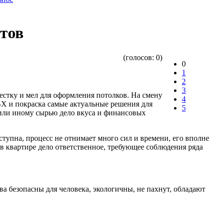
ртов
(голосов:
0
)
0
1
2
3
естку и мел для оформления потолков. На смену
4
Х и покраска самые актуальные решения для
5
 или иному сырью дело вкуса и финансовых
тупна, процесс не отнимает много сил и времени, его вполне
в квартире дело ответственное, требующее соблюдения ряда
а безопасны для человека, экологичны, не пахнут, обладают