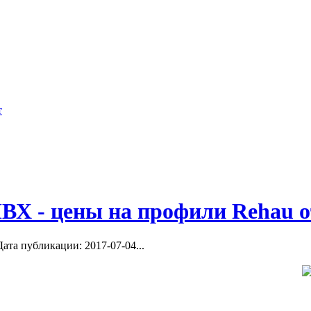
ОИТЬ
балконов и лоджи
летий практически
Videos uploaded by user “Остекление 
 СТРОИТЕЛЬСТВУ И
ие
балконов...
нятия в бассейне...
ВХ - цены на профили Rehau о
ата публикации: 2017-07-04...