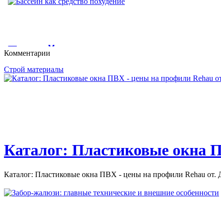
И САУНЫ; КАКУЮ ПОСТР
БАНЮ?
КЛЕИ ДЛЯ ПЛИТКИ И КАМНЯ. В течение нескольких десяти
единственным...
КАК ПОСТРОИТЬ БАНЮ И САУНУ: РЕКОМЕНДАЦИИ ПО
Бассейн как средство похуден
Комментарии
ОТДЕЛКИ БАНИ И САУНЫ;...
Строй материалы
Бассейн как средство похудение. Чем полезно плавание? как за
Каталог: Пластиковые окна П
Каталог: Пластиковые окна ПВХ - цены на профили Rehau от. Д