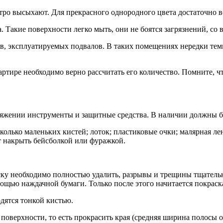
ро высыхают. Для прекрасного однородного цвета достаточно вс
Такие поверхности легко мыть, они не боятся загрязнений, со 
ов, эксплуатируемых подвалов. В таких помещениях нередки те
тире необходимо верно рассчитать его количество. Помните, что
ряжении инструменты и защитные средства. В наличии должны б
олько маленьких кистей; лоток; пластиковые очки; малярная лен
т накрыть бейсболкой или фуражкой.
ску необходимо полностью удалить, разрывы и трещины тщательн
щью наждачной бумаги. Только после этого начитается покраска
одятся тонкой кистью.
поверхности, то есть прокрасить края (средняя ширина полосы от