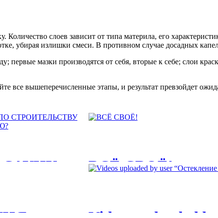
. Количество слоев зависит от типа материла, его характеристи
отке, убирая излишки смеси. В противном случае досадных капел
ду; первые мазки производятся от себя, вторые к себе; слои кра
айте все вышеперечисленные этапы, и результат превзойдет ожид
 САУНУ:
ВСЁ СВОЁ!
Советы по побелке и покраске потолка
ЛКИ БАНИ
МНЯ
Videos uploaded b