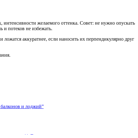
к, интенсивности желаемого оттенка. Совет: не нужно опускать
ь и потеков не избежать.
ски ложатся аккуратнее, если наносить их перпендикулярно друг
ания.
 и стен. Как правильно побелить потолок...
y user “Остекление