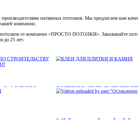
 производителями натяжных потолков. Мы предлагаем вам каче
 нашей компании.
потолков от компании «ПРОСТО ПОТОЛКИ». Заказывайте потолк
 до 25 лет.
 САУНУ:
КЛЕИ ДЛЯ ПЛИ
КЛЕИ ДЛЯ ПЛИТКИ И КАМНЯ. В течен
ЛКИ БАНИ
единственным...
Videos uploaded b
ОИТЬ
ЛЫ
балконов и лоджи