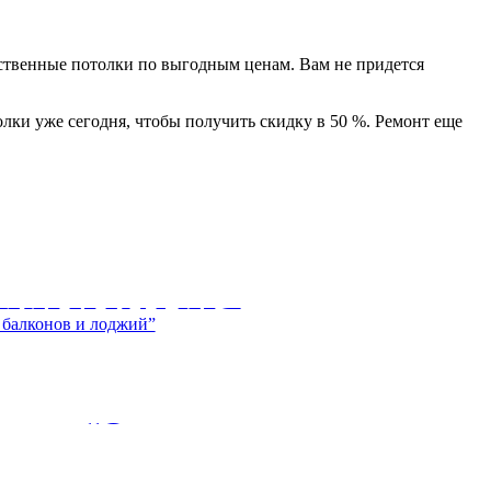
ственные потолки по выгодным ценам. Вам не придется
и уже сегодня, чтобы получить скидку в 50 %. Ремонт еще
ТКИ И КАМНЯ
ие нескольких десятилетий практически
y user “Остекление
й”