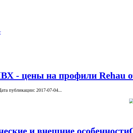
1 КАТАЛОГ
Videos uploaded by user “Остекление 
 СТРОИТЕЛЬСТВУ И
ие
балконов...
нятия в бассейне...
ВХ - цены на профили Rehau о
ата публикации: 2017-07-04...
ческие и внешние особенности