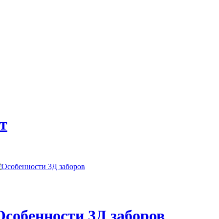
балконов и лоджий. Цены на остекление
т
Особенности 3Д заборов