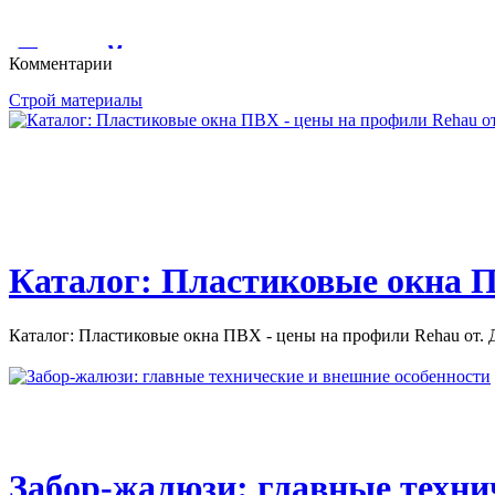
КАТАЛОГ СТРОИТЕЛЬНО-ОТДЕЛОЧНЫЕ МАТЕРИАЛЫ. 
КАК ПОСТРОИТЬ БАНЮ И САУНУ: РЕКОМЕНДАЦИИ ПО
Бассейн как средство похуден
СТРОИТЕЛЬНО-ОТДЕЛОЧНЫЕ...
Комментарии
ОТДЕЛКИ БАНИ И САУНЫ;...
Строй материалы
Бассейн как средство похудение. Чем полезно плавание? как за
Каталог: Пластиковые окна П
Каталог: Пластиковые окна ПВХ - цены на профили Rehau от. Д
Забор-жалюзи: главные техни