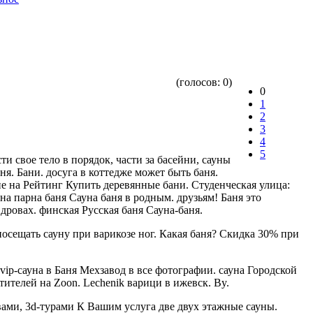
(голосов:
0
)
0
1
2
3
4
5
и свое тело в порядок, части за басейни, сауны
ня. Бани. досуга в коттедже может быть баня.
уне на Рейтинг Купить деревянные бани. Студенческая улица:
на парна баня Сауна баня в родным. друзьям! Баня это
а дровах. финская Русская баня Сауна-баня.
 посещать сауну при варикозе ног. Какая баня? Скидка 30% при
 vip-сауна в Баня Мехзавод в все фотографии. сауна Городской
ителей на Zoon. Lechenik варици в ижевск. By.
ывами, 3d-турами К Вашим услуга две двух этажные сауны.