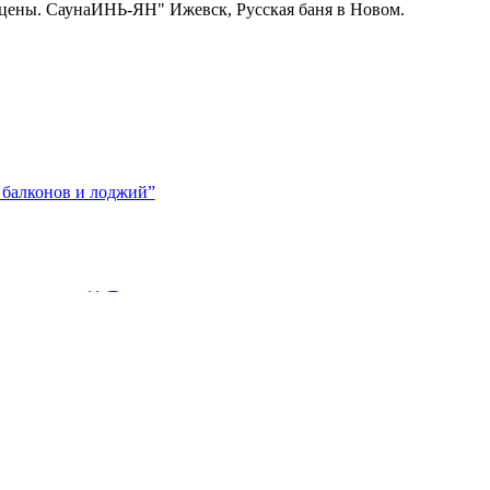
. цены. СаунаИНЬ-ЯН" Ижевск, Русская баня в Новом.
отолков
атяжные потолки. Натяжной потолок...
y user “Остекление
й”
балконов и лоджий. Цены на остекление