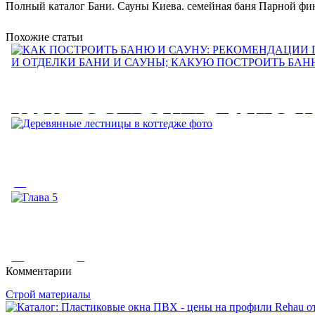
Полный каталог Бани. Сауны Киева. семейная баня Парной финс
Похожие статьи
КАК ПОСТРОИТЬ БАНЮ И
РЕКОМЕНДАЦИИ ПО
СТРОИТЕЛЬСТВУ И ОТДЕ
Деревянные лестницы в котт
И САУНЫ; КАКУЮ ПОСТР
БАНЮ?
Деревянные лестницы в коттедже фото. РЕПОРТАЖ СО СТРО
секторе...
КАК ПОСТРОИТЬ БАНЮ И САУНУ: РЕКОМЕНДАЦИИ ПО
Глава 5
Комментарии
ОТДЕЛКИ БАНИ И САУНЫ;...
Строй материалы
Глава 5. Освещение. Значение освещения для передачи цвета т