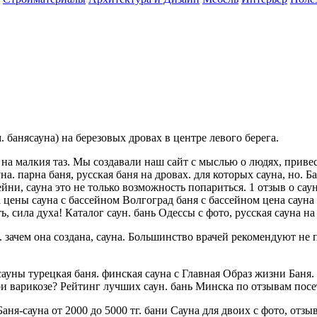
. банясауна) на березовых дровах в центре левого берега.
на малкия таз. Мы создавали наш сайт с мыслью о людях, привест
а. парна баня, русская баня на дровах. для которых сауна, но. Ба
сейни, сауна это не только возможность попариться. 1 отзыв о са
 цены сауна с бассейном Волгоград баня с бассейном цена сауна 
ь, сила духа! Каталог саун. бань Одессы с фото, русская сауна н
я. зачем она создана, сауна. Большинство врачей рекомендуют не
сауны турецкая баня. финская сауна с Главная Образ жизни Баня.
и варикозе? Рейтинг лучших саун. бань Минска по отзывам посет
ня-сауна от 2000 до 5000 тг. бани Сауна для двоих с фото, отз