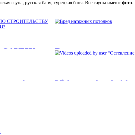
кая сауна, русская баня, турецкая баня. Все сауны имеют фото
 САУНУ:
Вред натяжных п
Вред натяжных потолков. Вредны ли н
ЛКИ БАНИ
едже фото
Videos uploaded b
ОИТЬ
балконов и лоджи
ЙКИ. 264. В частном
Videos uploaded by user “Остекление 
 СТРОИТЕЛЬСТВУ И
балконов...
рудно переоценить. В...