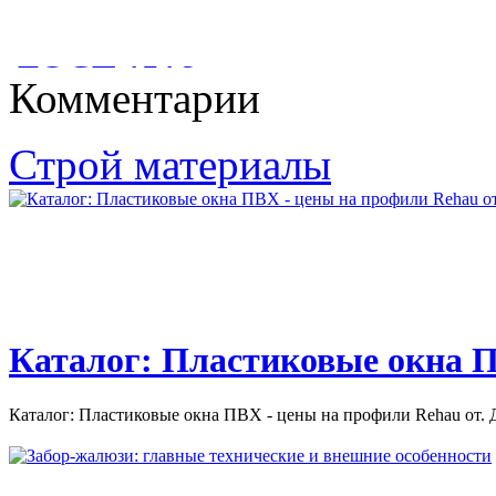
похудение
КАКУЮ ПОСТРОИТЬ
БАНЮ?
Бассейн как средство похудение. Чем полезно плавание? как
ГОСТ 1516
занятия в бассейне...
Комментарии
КАК ПОСТРОИТЬ БАНЮ И САУНУ: РЕКОМЕНДАЦИИ
ПО СТРОИТЕЛЬСТВУ И ОТДЕЛКИ БАНИ И САУНЫ;...
ГОСТ 1516. 2-97. ЭЛЕКТРООБОРУДОВАНИЕ И
Строй материалы
ЭЛЕКТРОУСТАНОВКИ ПЕРЕМЕННОГО ТОКА НА...
Каталог: Пластиковые окна П
Каталог: Пластиковые окна ПВХ - цены на профили Rehau от. Д