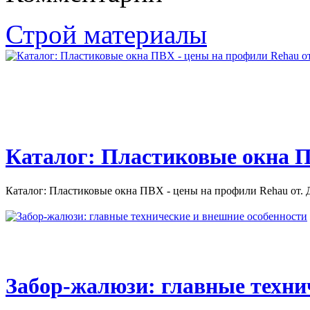
“Остекление балконов и
лоджий”
Строй материалы
Videos uploaded by user “Остекление балконов и лоджий. Цены
на остекление балконов...
Каталог: Пластиковые окна П
Каталог: Пластиковые окна ПВХ - цены на профили Rehau от. Д
Забор-жалюзи: главные техни