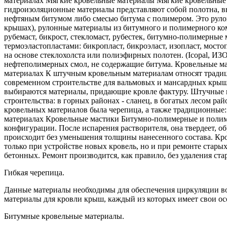
материалах Мягкие кровельные материалы Мягкие кровельные
гидроизоляционные материалы представляют собой полотна, в
нефтяным битумом либо смесью битума с полимером. Это рулон
крышах), рулонные материалы из битумного и полимерного комп
рубемаст, бикрост, стекломаст, рубестек, битумно-полимерны
термоэластопластами: бикропласт, бикроэласт, изопласт, мосто
на основе стеклохолста или полиэфирных полотен. (Icopal
нефтеполимерных смол, не содержащие битума. Кровельные ма
материалах К штучным кровельным материалам относят тради
современном строительстве для вальмовых и мансардных крыш 
выбираются материалы, придающие кровле фактуру. Штучные 
строительства: в горных районах - сланец, в богатых лесом р
кровельных материалов была черепица, а также традиционные:
материалах Кровельные мастики Битумно-полимерные и полим
конфигурации. После испарения растворителя, она твердеет, о
происходит без уменьшения толщины нанесенного состава. Кр
только при устройстве новых кровель, но и при ремонте стар
бетонных. Ремонт производится, как правило, без удаления ст
Гибкая черепица.
Данные материалы необходимы для обеспечения циркуляции во
материалы для кровли крыш, каждый из которых имеет свои осо
Битумные кровельные материалы.