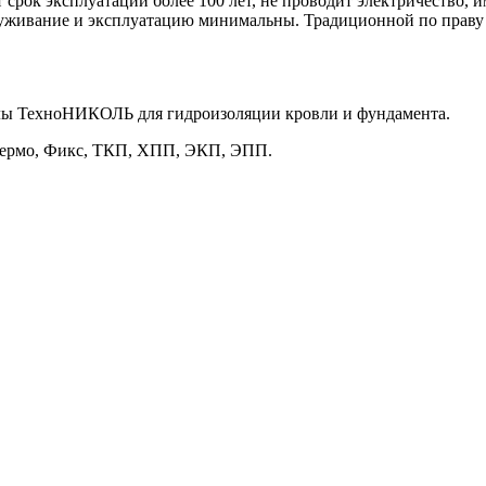
 срок эксплуатации более 100 лет, не проводит электричество,
луживание и эксплуатацию минимальны. Традиционной по праву
ы ТехноНИКОЛЬ для гидроизоляции кровли и фундамента.
Термо, Фикс, ТКП, ХПП, ЭКП, ЭПП.