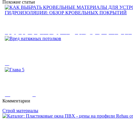
Похожие статьи
КАК ВЫБРАТЬ КРОВЕЛЬН
МАТЕРИАЛЫ ДЛЯ УСТРО
КРОВЛИ И ГИДРОИЗОЛЯЦ
Вред натяжных потолков
ОБЗОР КРОВЕЛЬНЫХ ПО
Вред натяжных потолков. Вредны ли натяжные потолки. Натя
КАК ВЫБРАТЬ КРОВЕЛЬНЫЕ МАТЕРИАЛЫ ДЛЯ УСТРО
ГИДРОИЗОЛЯЦИИ: ОБЗОР...
Глава 5
Комментарии
Строй материалы
Глава 5. Освещение. Значение освещения для передачи цвета т