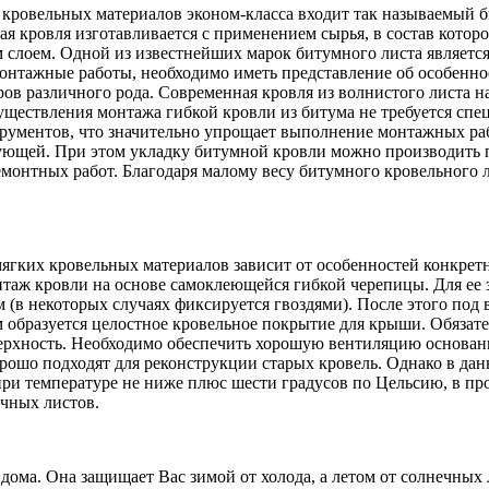
 кровельных материалов эконом-класса входит так называемый 
ая кровля изготавливается с применением сырья, в состав котор
лоем. Одной из известнейших марок битумного листа является
монтажные работы, необходимо иметь представление об особенно
ров различного рода. Современная кровля из волнистого листа 
ествления монтажа гибкой кровли из битума не требуется спец
ументов, что значительно упрощает выполнение монтажных рабо
вующей. При этом укладку битумной кровли можно производить п
монтных работ. Благодаря малому весу битумного кровельного л
гких кровельных материалов зависит от особенностей конкретног
нтаж кровли на основе самоклеющейся гибкой черепицы. Для ее 
(в некоторых случаях фиксируется гвоздями). После этого под 
 образуется целостное кровельное покрытие для крыши. Обязат
ерхность. Необходимо обеспечить хорошую вентиляцию основани
рошо подходят для реконструкции старых кровель. Однако в да
ри температуре не ниже плюс шести градусов по Цельсию, в пр
чных листов.
ома. Она защищает Вас зимой от холода, а летом от солнечных 