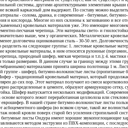
опильной системы, другими архитектурными элементами крыши и
 а не всякий каркасный дом выдержит. По составу можно выдели
атериалы - солома, дранка, и современные - битумные, битумн
ия и кислорода. Многие из них склонны к загниванию и все от
х (каменных) кровельных материалов уже. Это имеющие многове
ементно-песчаная черепица. Эти материалы свето- и гнилостой
 значительно выше, чем у органических. Металлические кровел
менее долговечна оцинкованная сталь - 30-50 лет. Долговечност
 разделить на следующие группы: 1. листовые кровельные мате
гкие кровельные материалы, в ним относятся рулонные (пергами
репица, природный шифер, мягкая черепица и т.п.); 4. мастики
я только размерами. В данном случае за границу между этими г
мбранными) материалами принята ширина полотнища 1 м. Листо
ой группе - шифер), битумно-волокнистые листы (пропитанные 
ифер - традиционный кровельный материал, который продолжает
рен до сих пор. Этот материал получают из смеси коротковолок
мерно распределенные в цементе, образуют армирующую сетку,
естойка. Шифер выпускается нескольких модификаций. Современн
 основе которого лежит переработанная целлюлоза или стеклов
 еврошифер. В нашей стране битумно-волокнистые листы пользо
 асбоцементного шифера (во всяком случае, такой же волнистый),
нтаж новой кровли поверх старой без усиления стропильной си
кже битумные листы Ондура имеют хорошие звукопоглощающие ха
отавливаются методом экструзии из ПВХ-композиции, с послед