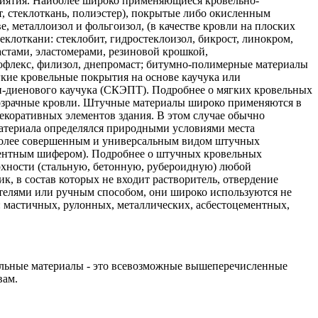
иятия. Наиболее широко применяющиеся кровельно-
, стеклоткань, полиэстер), покрытые либо окисленным
 металлоизол и фольгоизол, (в качестве кровли на плоских
клоткани: стеклобит, гидростеклоизол, бикрост, линокром,
стами, эластомерами, резиновой крошкой,
ермофлекс, филизол, днепромаст; битумно-полимерные материалы
ие кровельные покрытия на основе каучука или
н-диенового каучука (СКЭПТ). Подробнее о мягких кровельных
розрачные кровли. Штучные материалы широко применяются в
екоративных элементов здания. В этом случае обычно
атериала определялся природными условиями места
Наиболее совершенным и универсальным видом штучных
ементным шифером). Подробнее о штучных кровельных
хности (стальную, бетонную, рубероидную) любой
, в состав которых не входит растворитель, отвердение
телями или ручным способом, они широко используются не
: мастичных, рулонных, металлических, асбестоцементных,
ельные материалы - это всевозможные вышеперечисленные
вам.