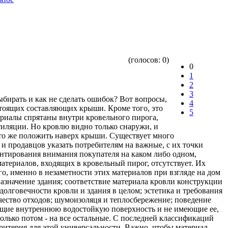
(голосов:
0
)
0
1
2
3
бирать и как не сделать ошибок? Вот вопросы,
4
стоящих составляющих крыши. Кроме того, это
5
ериалы спрятаны внутри кровельного пирога,
тиляции. Но кровлю видно только снаружи, и
что же положить наверх крыши. Существует много
и продавцов указать потребителям на важные, с их точки
центирования внимания покупателя на каком либо одном,
атериалов, входящих в кровельный пирог, отсутствует. Их
го, именно в незаметности этих материалов при взгляде на дом
азначение здания; соответствие материала кровли конструкции
долговечности кровли и здания в целом; эстетика и требования
чество отходов; шумоизоляця и теплосбережение; поведение
еющие внутреннюю водостойкую поверхность и не имеющие ее,
олько потом - на все остальные. С последней классификаций
 критерия для этой универсальности. Важно, чтобы материал