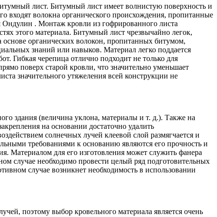
битумный лист. Битумный лист имеет волнистую поверхность и
ого входят волокна органического происхождения, пропитанные
 Ондулин . Монтаж кровли из гофрированного листа
стях этого материала. Битумный лист чрезвычайно легок,
на основе органических волокон, пропитанных битумом,
иальных знаний или навыков. Материал легко поддается
т. Гибкая черепица отлично подходит не только для
рямо поверх старой кровли, что значительно уменьшает
иста значительного утяжеления всей конструкции не
о здания (величина уклона, материалы и т. д.). Также на
закрепления на основании достаточно удалить
воздействием солнечных лучей клеевой слой размягчается и
ельными требованиями к основанию являются его прочность и
я. Материалом для его изготовления может служить фанера
нном случае необходимо провести целый ряд подготовительных
отивном случае возникнет необходимость в использовании
лучей, поэтому выбор кровельного материала является очень