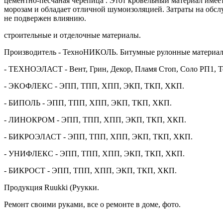
цементно-песчаная черепица . Этот кровельный материал имеет
морозам и обладает отличной шумоизоляцией. Затраты на обс
не подвержен влиянию.
строительные и отделочные материалы.
Производитель - ТехноНИКОЛЬ. Битумные рулонные материал
- ТЕХНОЭЛАСТ - Вент, Грин, Декор, Пламя Стоп, Соло РП1, 
- ЭКОФЛЕКС - ЭПП, ТПП, ХПП, ЭКП, ТКП, ХКП.
- БИПОЛЬ - ЭПП, ТПП, ХПП, ЭКП, ТКП, ХКП.
- ЛИНОКРОМ - ЭПП, ТПП, ХПП, ЭКП, ТКП, ХКП.
- БИКРОЭЛАСТ - ЭПП, ТПП, ХПП, ЭКП, ТКП, ХКП.
- УНИФЛЕКС - ЭПП, ТПП, ХПП, ЭКП, ТКП, ХКП.
- БИКРОСТ - ЭПП, ТПП, ХПП, ЭКП, ТКП, ХКП.
Продукция Ruukki (Руукки.
Ремонт своими руками, все о ремонте в доме, фото.