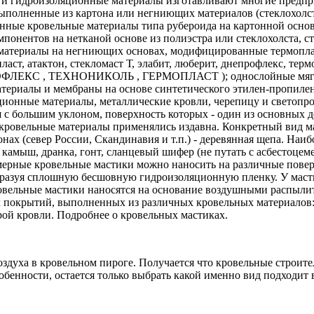
 и гидроизоляционные материалы изготавливают многие предпр
ыполненные из картона или негниющих материалов (стеклохолст
ные кровельные материалы типа рубероида на картонной основе,
онентов на нетканой основе из полиэстра или стеклохолста, сте
е материалы на негниющих основах, модифицированные термопла
пласт, атактон, стекломаст Т, элабит, люберит, днепрофлекс, т
, ИЗОФЛЕКС , ТЕХНОНИКОЛЬ , ГЕРМОПЛАСТ ); однослойные мягк
териалы и мембраны на основе синтетического этилен-пропиле
ционные материалы, металлические кровли, черепицу и светоп
с большим уклоном, поверхность которых - один из основных д
кровельные материалы применялись издавна. Конкретный вид м
айонах (север России, Скандинавия и т.п.) - деревянная щепа. 
 камыш, дранка, гонт, сланцевый шифер (не путать с асбестоц
ерные кровельные мастики можно наносить на различные повер
бразуя сплошную бесшовную гидроизоляционную пленку. У мастик
овельные мастики наносятся на основание воздушными распыли
ых покрытий, выполненных из различных кровельных материалов
арой кровли. Подробнее о кровельных мастиках.
здуха в кровельном пироге. Получается что кровельные строит
бенности, остается только выбрать какой именно вид подходит 