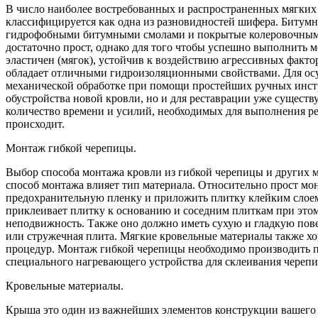
В число наиболее востребованных и распространенных мягких
классифицируется как одна из разновидностей шифера. Битумн
гидрофобными битумными смолами и покрытые колеровочным с
достаточно прост, однако для того чтобы успешно выполнить 
эластичен (мягок), устойчив к воздействию агрессивных факто
обладает отличными гидроизоляционными свойствами. Для осущ
механической обработке при помощи простейших ручных инстр
обустройства новой кровли, но и для реставрации уже сущест
количество времени и усилий, необходимых для выполнения ре
происходит.
Монтаж гибкой черепицы.
Выбор способа монтажа кровли из гибкой черепицы и других мя
способ монтажа влияет тип материала. Относительно прост мо
предохранительную пленку и приложить плитку клейким слоем 
приклеивает плитку к основанию и соседним плиткам при этом
неподвижность. Также оно должно иметь сухую и гладкую пов
или стружечная плита. Мягкие кровельные материалы также хо
процедур. Монтаж гибкой черепицы необходимо производить п
специального нагревающего устройства для склеивания черепи
Кровельные материалы.
Крыша это один из важнейших элементов конструкции вашего д