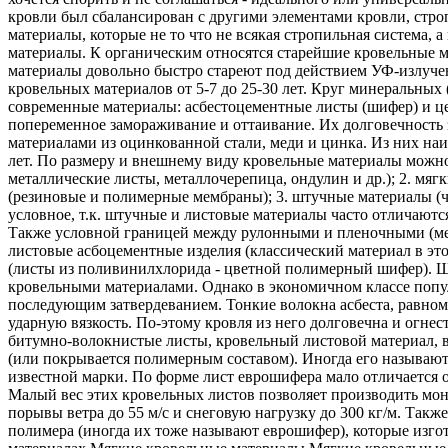
кровли был сбалансирован с другими элементами кровли, стр
материалы, которые не то что не всякая стропильная система,
материалы. К органическим относятся старейшие кровельные м
материалы довольно быстро стареют под действием УФ-излучен
кровельных материалов от 5-7 до 25-30 лет. Круг минеральны
современные материалы: асбестоцементные листы (шифер) и ц
попеременное замораживание и оттаивание. Их долговечность
материалами из оцинкованной стали, меди и цинка. Из них наи
лет. По размеру и внешнему виду кровельные материалы можно
металлические листы, металлочерепица, ондулин и др.); 2. мя
(резиновые и полимерные мембраны); 3. штучные материалы (че
условное, т.к. штучные и листовые материалы часто отличаютс
Также условной границей между рулонными и пленочными (ме
листовые асбоцементные изделия (классический материал в эт
(листы из поливинилхлорида - цветной полимерный шифер). Ш
кровельными материалами. Однако в экономичном классе популя
последующим затвердеванием. Тонкие волокна асбеста, равно
ударную вязкость. По-этому кровля из него долговечна и огн
битумно-волокнистые листы, кровельный листовой материал, в
(или покрывается полимерным составом). Иногда его называют
известной марки. По форме лист еврошифера мало отличается от
Малый вес этих кровельных листов позволяет производить мо
порывы ветра до 55 м/c и снеговую нагрузку до 300 кг/м. Та
полимера (иногда их тоже называют еврошифер), которые изг