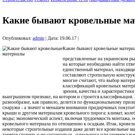
Какие бывают кровельные м
Опубликовал:
admin
| Дата: 19.06.17 |
Какие бывают кровельные матери
представленные на украинском рын
на которые необходимо найти отве
единственный материал, находящий
составляют стропильную конструк
многие считают, что выбор матери
классификаций кровельных материа
зрения, качества и характеристик
выигрышном признаке, на котором и строится классификация. 
разнообразие, как правило, делится по функциональному призна
снаружи - а значит и меньшем внимании придирчивых покупател
крыши и другим материалам кровельного пирога; климат, колеб
моды; экономический аспект, включая трудоемкость монтажа, 
кровельного материала по отношению к осадкам. Итак, кровел
некоторые строительные издания даже делят все кровельные ма
хочется спорить и не соглашаться - идеального или универсаль