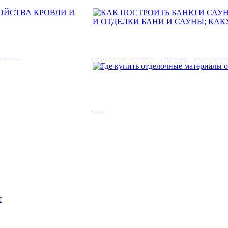
ЫЕ
КАК ПОСТРОИТ
ЙСТВА
РЕКОМЕНДАЦИ
ИИ:
СТРОИТЕЛЬСТВ
Где купить отдел
КРЫТИЙ
И САУНЫ; КАК
оптом
БАНЮ?
жной потолок...
ЙСТВА КРОВЛИ И
Где купить отделочные материалы опто
КАК ПОСТРОИТЬ БАНЮ И САУНУ
ОТДЕЛКИ БАНИ И САУНЫ;...
рудно переоценить. В...