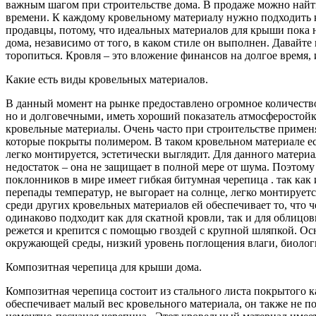
важным шагом при строительстве дома. В продаже можно найти
времени. К каждому кровельному материалу нужно подходить 
продавцы, потому, что идеальных материалов для крыши пока 
дома, независимо от того, в каком стиле он выполнен. Давайте
торопиться. Кровля – это вложение финансов на долгое время,
Какие есть виды кровельных материалов.
В данный момент на рынке предоставлено огромное количество
но и долговечными, иметь хороший показатель атмосферостойк
кровельные материалы. Очень часто при строительстве примен
которые покрыты полимером. В таком кровельном материале ест
легко монтируется, эстетически выглядит. Для данного материа
недостаток – она не защищает в полной мере от шума. Поэтому 
поклонников в мире имеет гибкая битумная черепица . так как
перепады температур, не выгорает на солнце, легко монтирует
среди других кровельных материалов ей обеспечивает то, что
одинаково подходит как для скатной кровли, так и для облицов
режется и крепится с помощью гвоздей с крупной шляпкой. О
окружающей среды, низкий уровень поглощения влаги, биолог
Композитная черепица для крыши дома.
Композитная черепица состоит из стального листа покрытого 
обеспечивает малый вес кровельного материала, он также не п