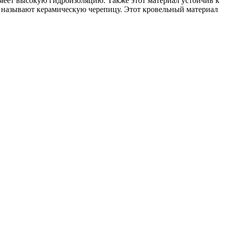
 имеет высокую гидроизоляцию. Также этот материал устойчив к
 называют керамическую черепицу. Этот кровельный материал