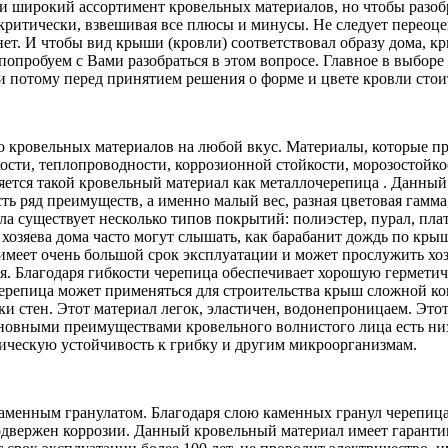
 широкий ассортимент кровельных материалов, но чтобы разобр
критически, взвешивая все плюсы и минусы. Не следует переоц
нет. И чтобы вид крыши (кровли) соответствовал образу дома,
 попробуем с Вами разобраться в этом вопросе. Главное в выборе
 и потому перед принятием решения о форме и цвете кровли стои
 кровельных материалов на любой вкус. Материалы, которые пр
ости, теплопроводности, коррозионной стойкости, морозостойк
яется такой кровельный материал как металлочерепица . Данный
ь ряд преимуществ, а именно малый вес, разная цветовая гамма,
ла существует несколько типов покрытий: полиэстер, пурал, пла
хозяева дома часто могут слышать, как барабанит дождь по крыш
 имеет очень большой срок эксплуатации и может прослужить хо
ся. Благодаря гибкости черепица обеспечивает хорошую герметич
 черепица может применяться для строительства крыш сложной к
ки стен. Этот материал легок, эластичен, водонепроницаем. Это
сновными преимуществами кровельного волнистого лица есть ни
ическую устойчивость к грибку и другим микроорганизмам.
каменным гранулатом. Благодаря слою каменных гранул черепиц
одвержен коррозии. Данный кровельный материал имеет гарантию