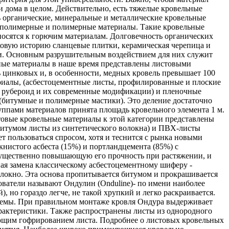
 дома в целом. Действительно, есть тяжелые кровельные
ть органические, минеральные и металлические кровельные
о-полимерные и полимерные материалы. Такие кровельные
носятся к горючим материалам. Долговечность органических
ковую историю сланцевые плитки, керамическая черепица и
ки. Основным разрушительным воздействием для них служит
ьные материалы в наше время представлены листовыми
ь цинковых и, в особенности, медных кровель превышает 100
риалы, (асбестоцементные листы, профилированные и плоские
н, рубероид и их современные модификации) и пленочные
 (битумные и полимерные мастики). Это деление достаточно
руппами материалов принята площадь кровельного элемента 1 м.
вые кровельные материалы к этой категории представлены
битумом листы из синтетического волокна) и ПВХ-листы
 пользоваться спросом, хотя и теснится с рынка новыми
нистого асбеста (15%) и портландцемента (85%) с
 существенно повышающую его прочность при растяжении, и
ая замена классическому асбестоцементному шиферу -
олокно. Эта основа пропитывается битумом и прокрашивается
ватели называют Ондулин (Onduline)- по имени наиболее
 но гораздо легче, не такой хрупкий и легко раскраивается.
стемы. При правильном монтаже кровля Ондура выдерживает
рактеристики. Также распространены листы из однородного
ующим гофрированием листа. Подробнее о листовых кровельных