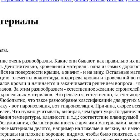
атериалы
алы.
ке очень разнообразны. Какие они бывают, как правильно их вы
т. Действительно, кровельный материал - одна из самых дорого
ся на поверхности крыши, а значит - и на виду. Остальные мат
цию, элементы водоотвода, подогрева кровли и кровельной вен
алов кровли и начинается и заканчивается решением вопроса - 
лов. За этим разнообразием - естественное желание строителей 
и кровельных материалов. Это решается, естественно, за счет ак
Любопытно, что такое разнообразие классификаций для других м
ку - вот пароизоляция, вот гидроизоляция. Причина, скорее все
ей. Что нужно учитывать, выбирая, чем будет укрыто здание: н
ания температуры, влажности и т.д.; соответствие планируемой 
обслуживания, сбалансированность с другими материалами, коли
ьные материалы делятся, например на тяжелые и легкие, на им
териалы на плохие и хорошие, видимо, чтобы было понятнее, а т
ного кровельного материала не существует, как не существует и