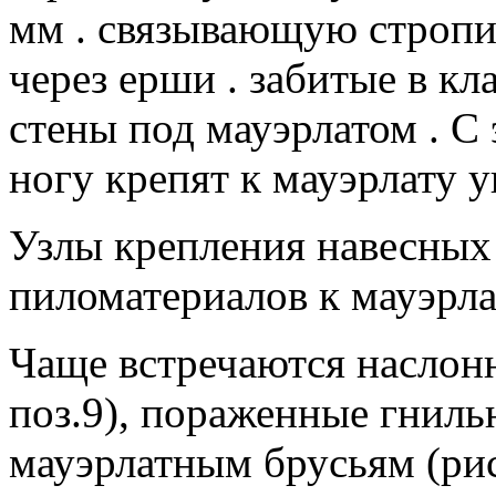
мм . связывающую стропил
через ерши . забитые в кл
стены под мауэрлатом . С
ногу крепят к мауэрлату у
Узлы крепления навесных
пиломатериалов к мауэрлат
Чаще встречаются наслон
поз.9), пораженные гниль
мауэрлатным брусьям (рис.