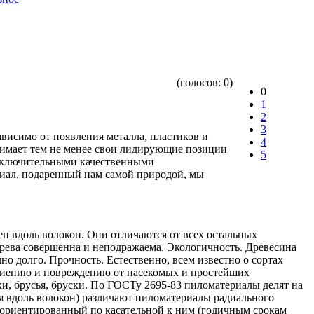
(голосов:
0
)
0
1
2
3
ависимо от появления металла, пластиков и
4
нимает тем не менее свои лидирующие позиции
5
 исключительными качественными
риал, подаренный нам самой природой, мы
н вдоль волокон. Они отличаются от всех остальных
рева совершенна и неподражаема. Экологичность. Древесина
но долго. Прочность. Естественно, всем известно о сортах
 гниению и повреждению от насекомых и простейших
и, брусья, бруски. По ГОСТу 2695-83 пиломатериалы делят на
ия вдоль волокон) различают пиломатериалы радиального
, ориентированный по касательной к ним (годичным срокам