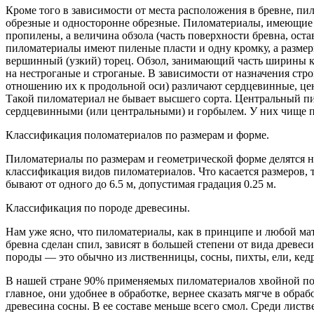
Кроме того в зависимости от места расположения в бревне, п
обрезные и односторонне обрезные. Пиломатериалы, имеющие в
пропилены, а величина обзола (часть поверхности бревна, ост
пиломатериалы имеют пиленые пласти и одну кромку, а разме
вершинный (узкий) торец. Обзол, занимающий часть ширины кро
на нестроганые и строганые. В зависимости от назначения с
отношению их к продольной оси) различают сердцевинные, це
Такой пиломатериал не бывает высшего сорта. Центральный пи
сердцевинными (или центральными) и горбылем. У них чище по
Классификация поломатериалов по размерам и форме.
Пиломатериалы по размерам и геометрической форме делятся на 
классификация видов пиломатериалов. Что касается размеров,
бывают от одного до 6.5 м, допустимая градация 0.25 м.
Классификация по породе древесины.
Нам уже ясно, что пиломатериалы, как в принципе и любой мат
бревна сделан спил, зависят в большей степени от вида древ
породы — это обычно из лиственницы, сосны, пихты, ели, кедр
В нашей стране 90% применяемых пиломатериалов хвойной пор
главное, они удобнее в обработке, вернее сказать мягче в обр
древесина сосны. В ее составе меньше всего смол. Среди лист