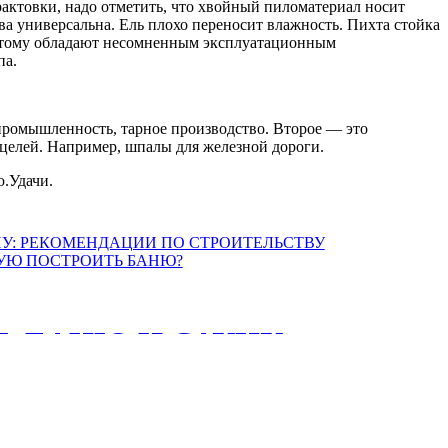
трактовки, надо отметить, что хвойный пиломатериал носит
ва универсальна. Ель плохо переносит влажность. Пихта стойка
потому обладают несомненным эксплуатационным
па.
 промышленность, тарное производство. Второе — это
х целей. Например, шпалы для железной дороги.
.Удачи.
Ь БАНЮ И САУНУ:
И ПО
У И ОТДЕЛКИ БАНИ