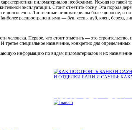
ие характеристики пиломатериалов необходимо. Исходя из такой 
ительной эксплуатации. Стоит отметить сосну. Эта порода дере
на и долговечна. Лиственные пиломатериалы более дорогие, и 
иболее распространенными — бук, ясень, дуб, клен, береза, ли
ти человека. Первое, что стоит отметить — это строительство,
). И третье специальное назначение, конкретно для определенны
ывающую информацию по видам пиломатериалов и их назначению
КАК ПОСТРОИТ
РЕКОМЕНДАЦИ
 в качестве
СТРОИТЕЛЬСТВ