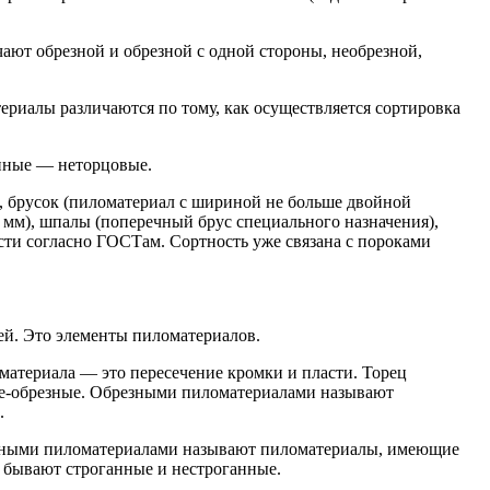
чают обрезной и обрезной с одной стороны, необрезной,
риалы различаются по тому, как осуществляется сортировка
анные — неторцовые.
, брусок (пиломатериал с шириной не больше двойной
мм), шпалы (поперечный брус специального назначения),
сти согласно ГОСТам. Сортность уже связана с пороками
ей. Это элементы пиломатериалов.
материала — это пересечение кромки и пласти. Торец
нне-обрезные. Обрезными пиломатериалами называют
.
езными пиломатериалами называют пиломатериалы, имеющие
 бывают строганные и нестроганные.