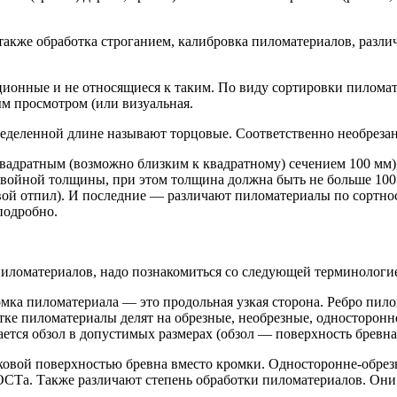
 также обработка строганием, калибровка пиломатериалов, разли
онные и не относящиеся к таким. По виду сортировки пиломате
м просмотром (или визуальная.
ределенной длине называют торцовые. Соответственно необрез
вадратным (возможно близким к квадратному) сечением 100 мм)
войной толщины, при этом толщина должна быть не больше 100 
овой отпил). И последние — различают пиломатериалы по сортно
подробно.
пиломатериалов, надо познакомиться со следующей терминологи
мка пиломатериала — это продольная узкая сторона. Ребро пило
отке пиломатериалы делят на обрезные, необрезные, односторо
тся обзол в допустимых размерах (обзол — поверхность бревна
ковой поверхностью бревна вместо кромки. Односторонне-обр
ОСТа. Также различают степень обработки пиломатериалов. Они