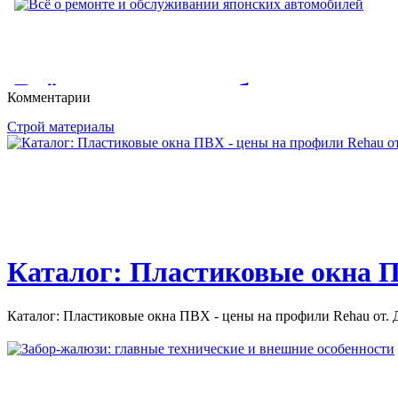
Жилищное строительство в 
Жилищное строительство в СССР. В СССР распределение жил
элементы...
Всё о ремонте и обслуживани
Комментарии
автомобилей
Строй материалы
Всё о ремонте и обслуживании японских автомобилей. Ремон
автомобиля....
Каталог: Пластиковые окна П
Каталог: Пластиковые окна ПВХ - цены на профили Rehau от. Д