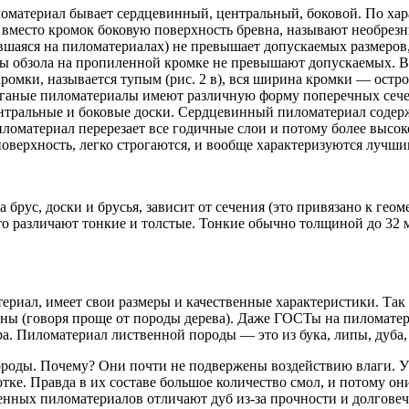
иломатериал бывает сердцевинный, центральный, боковой. По ха
место кромок боковую поверхность бревна, называют необрезным
авшаяся на пиломатериалах) не превышает допускаемых размеров
ры обзола на пропиленной кромке не превышают допускаемых. 
мки, называется тупым (рис. 2 в), вся ширина кромки — острой
троганые пиломатериалы имеют различную форму поперечных сеч
нтральные и боковые доски. Сердцевинный пиломатериал содер
ломатериал перерезает все годичные слои и потому более высок
верхность, легко строгаются, и вообще характеризуются лучши
брус, доски и брусья, зависит от сечения (это привязано к гео
 то различают тонкие и толстые. Тонкие обычно толщиной до 32
ериал, имеет свои размеры и качественные характеристики. Так 
есины (говоря проще от породы дерева). Даже ГОСТы на пиломат
а. Пиломатериал лиственной породы — это из бука, липы, дуба, 
оды. Почему? Они почти не подвержены воздействию влаги. У н
аботке. Правда в их составе большое количество смол, и потому о
венных пиломатериалов отличают дуб из-за прочности и долгове