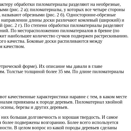
рактеру обработки пиломатериалы разделяют на необрезные,
и (рис. 2 а); пиломатериалы, у которых все четыре стороны
, называют обрезными (рис. 2 б). Односторонне-обрезные
В направлении длины доски различают комлевый (широкий) и
 (рис. 2 г). По степени обработки пиломатериалы разделяют
ений. По месторасположению пиломатериалов в бревне (по
жит наибольшее количество сучков подвержен растрескиванию.
ого качества. Боковые доски распиливаются между
м качеством.
метрической форме). Их описание мы давали в главе
 мм. Толстые толщиной более 35 мм. По длине пиломатериалы
вот качественные характеристики наравне с тем, в каком месте
ериалам привязаны к породе деревьев. Пиломатериал хвойной
осины, березы и других деревьев.
их большая долговечность и хорошая твердость. И самое
ни более подвержены возгоранию. Более всего используется
чности. В целом вопрос из какой породы деревьев сделаны