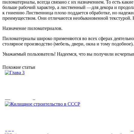
пиломатериалы, всегда связано с их назначением. То есть как
больше рабочий характер, а лиственный —для декора и продолж
к гниению Лиственница плохо поддается обработке, но надеж
преимуществом. Они отличаются необыкновенной текстурой. На
Назначение пиломатериалов.
Пиломатериалы широко применяются во всех сферах деятельнос
столярное производство (мебель, двери, окна и тому подобное
Уважаемый пользователь! Надеемся, что вы получили исчерп
Похожие статьи
Глава 3
Глава 3. Материалы для устройства кровли. В последнее время
кровельного...