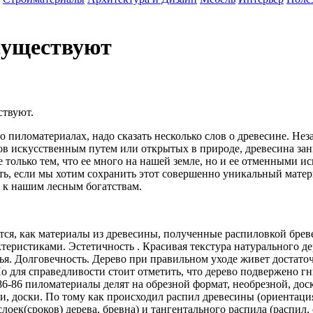
существуют
ствуют.
о пиломатериалах, надо сказать несколько слов о древесине. Нез
ов искусственным путем или открытых в природе, древесина за
е только тем, что ее много на нашей земле, но и ее отменными
ить, если мы хотим сохранить этот совершенно уникальный мате
 к нашим лесным богатствам.
я, как материалы из древесины, полученные распиловкой бреве
ристиками. Эстетичность . Красивая текстура натурального де
ья. Долговечность. Дерево при правильном уходе живет достаточ
 Но для справедливости стоит отметить, что дерево подвержено
-86 пиломатериалы делят на обрезной формат, необрезной, доск
ки, доски. По тому как происходил распил древесины (ориентац
оек(сроков) дерева, бревна) и тангентального распила (распил