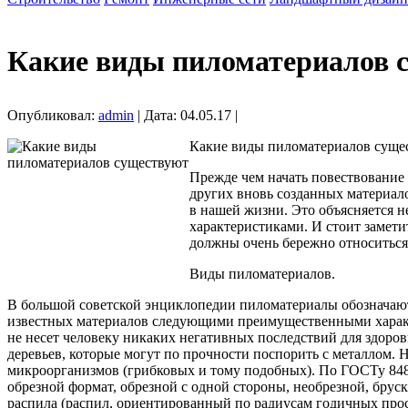
Какие виды пиломатериалов 
Опубликовал:
admin
| Дата: 04.05.17 |
Какие виды пиломатериалов суще
Прежде чем начать повествование 
других вновь созданных материал
в нашей жизни. Это объясняется н
характеристиками. И стоит замет
должны очень бережно относиться
Виды пиломатериалов.
В большой советской энциклопедии пиломатериалы обозначаютс
известных материалов следующими преимущественными характе
не несет человеку никаких негативных последствий для здоров
деревьев, которые могут по прочности поспорить с металлом.
микроорганизмов (грибковых и тому подобных). По ГОСТу 8486
обрезной формат, обрезной с одной стороны, необрезной, брус
распила (распил, ориентированный по радиусам годичных просл