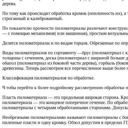
дерева.
По тому как происходит обработка кромок (опиленность их), а
строганный и калиброванный.
По показателю прочности пиломатериалы различают конструкци
— с помощью механизмов( или машинная), простым визуальны
Делятся пиломатериалы и по видам торцов. Обрезанные по оп
Виды пиломатериалов по сортаменту —брус (пиломатериал с к
толщины с сечением, доска (пиломатериал с шириной больше д
обапол (пиломатериал из боковой части дерева), горбыль (бок
древесины. Теперь рассмотрим все перечисленное выше более 
Классификация пиломатериалов по обработке.
Ч тобы перейти к более подробному рассмотрению обработки 
Пласть пиломатериала — это продольная широкая сторона. Кро
пиломатериала — это концевое поперечное сечение. По обраб
пиломатериалы с четырьмя обработанными сторонами. Допускае
Необрезными пиломатериалами называют пиломатериалы с бо
пиленные пласти и одну кромку. Обзол допустим в пределах Г