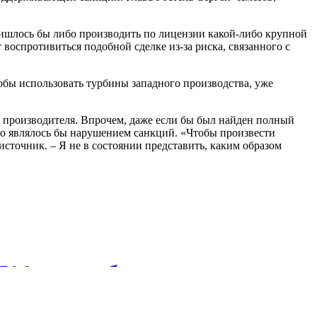
ишлось бы либо производить по лицензии какой-либо крупной
воспротивиться подобной сделке из-за риска, связанного с
обы использовать турбины западного производства, уже
е производителя. Впрочем, даже если бы был найден полный
но являлось бы нарушением санкций. «Чтобы произвести
сточник. – Я не в состоянии представить, каким образом
714 млн руб
тельство подстанции для ОЭЗ "Лотос. Завод...