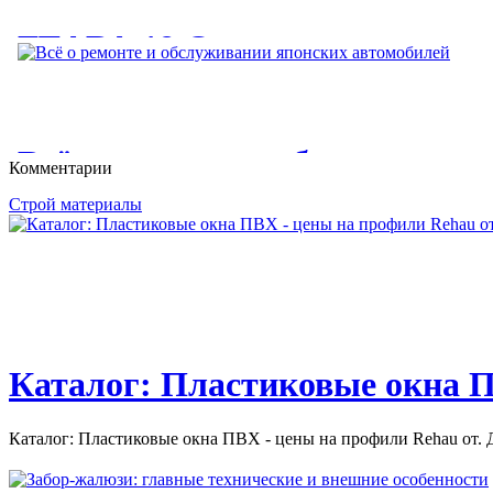
ГЛАВА 19 Освещение и атмо
ГЛАВА 19 Освещение и атмосфера. Table of Contents. Хорошее
Всё о ремонте и обслуживани
Комментарии
автомобилей
Строй материалы
Всё о ремонте и обслуживании японских автомобилей. Ремон
автомобиля....
Каталог: Пластиковые окна П
Каталог: Пластиковые окна ПВХ - цены на профили Rehau от. Д