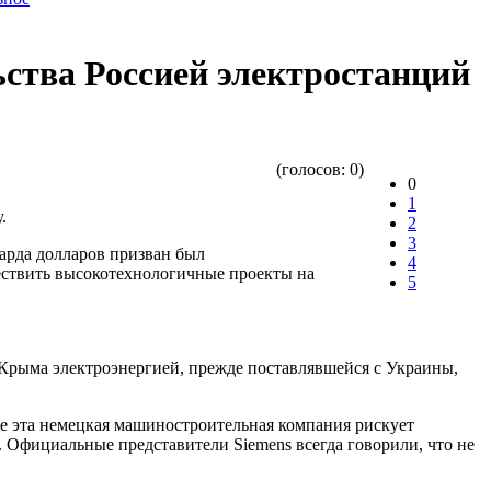
ства Россией электростанций
(голосов:
0
)
0
1
.
2
3
арда долларов призван был
4
ествить высокотехнологичные проекты на
5
й Крыма электроэнергией, прежде поставлявшейся с Украины,
ае эта немецкая машиностроительная компания рискует
 Официальные представители Siemens всегда говорили, что не