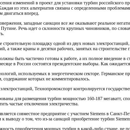
сения изменений в проект для установки турбин российского пр
аждая из этих альтернатив связана с определенными проблемами
м двигаться вперед.
ровержения, западные санкции все же оказывают реальное негат
Путине. Речь идет о склонности крупных чиновников, по слова
ь.
рте строительную площадку одной из двух новых электростанций
, а также краны и десятки рабочих, занятых на строительстве г
олжны быть частично готовы к работе, а их полное введение в ст
есяце в России состоятся президентские выборы. Как ожидается
логий, используемых в энергетическом секторе. Германское пра
, содержание которых не комментировалось.
 электростанций, Технопромэкспорт контролируется государст
ованы для размещения турбин мощностью 160-187 мегаватт, спо
тить частые отключения электричества.
ляется совместное предприятие с участием Siemens в Санкт-Пе
 к выводу о том, что из-за санкций приобретение турбин Sieme
жность приобретения мощных турбин в какой-либо стране, не п