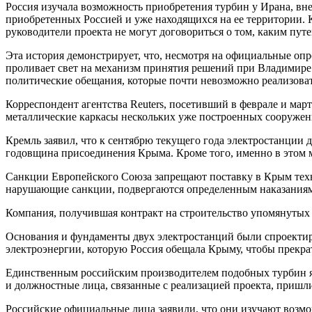
Россия изучала возможность приобретения турбин у Ирана, вне
приобретенных Россией и уже находящихся на ее территории. К
руководители проекта не могут договориться о том, каким путе
Эта история демонстрирует, что, несмотря на официальные оп
проливает свет на механизм принятия решений при Владимире 
политические обещания, которые почти невозможно реализоват
Корреспондент агентства Reuters, посетивший в феврале и ма
металлические каркасы нескольких уже построенных сооружений
Кремль заявил, что к сентябрю текущего года электростанции д
годовщина присоединения Крыма. Кроме того, именно в этом м
Санкции Европейского Союза запрещают поставку в Крым техно
нарушающие санкции, подвергаются определенным наказаниям
Компания, получившая контракт на строительство упомянутых
Основания и фундаменты двух электростанций были спроектир
электроэнергии, которую Россия обещала Крыму, чтобы прекра
Единственным российским производителем подобных турбин яв
и должностные лица, связанные с реализацией проекта, пришли
Российские официальные лица заявили, что они изучают возмо