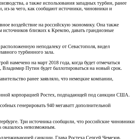
оизводства, а также использования западных турбин, ранее
, из-за чего, как сообщают источники, чиновники и
ивное воздействие на российскую экономику. Она также
м источников близких к Кремлю, давать грандиозные
, расположенную неподалеку от Севастополя, видел
лавного турбинного зала.
рой намечено на март 2018 года, когда будет отмечаться
, Владимир Путин будет баллотироваться на новый срок.
вительство ранее заявляло, что немецкие компании,
венной корпорацией Ростех, подпадающей под санкции США.
собных генерировать 940 мегаватт дополнительной
тербурге. Три источника сообщили, что российские чиновники
ns оказалось невозможным.
оддерживающей санкции. Глава Ростеха Сергей Чемезов,