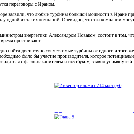
дутся переговоры с Ираном.
торе заявили, что любые турбины большой мощности в Иране пр
у одной из таких компаний. Очевидно, что эти компании могут 
 министром энергетики Александром Новаком, состоит в том, чт
 время простаивают.
удно найти достаточно совместимые турбины от одного и того ж
необходимо было бы участие производителя, которое потенциаль
водителя с флэш-накопителем и ноутбуком, заявил упомянутый и
Инвестор вложит 
жной потолок...
Инвестор вложит 714 млн руб. в строи