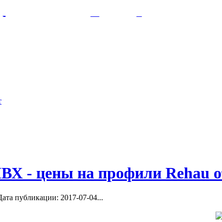
сфера
Глава 5
 освещение и...
Глава 5. Освещение. Значение освещен
и японских
т японского
ВХ - цены на профили Rehau о
ата публикации: 2017-07-04...