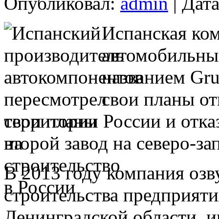
Опубликовал:
admin
| Дата
Испанская ко
автомобильны
названием Gru
свои планы от
территории России и отка
второй завод на северо-за
В 2013 году компания озв
строительства предприяти
Ленинградской области, 