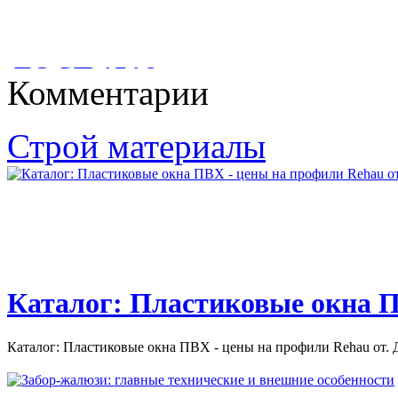
действующая с 11 августа
Глава 4. Рыбоводство в естественных водоемах. Современное
состояние рыбного...
2017 года)
ГОСТ 1516
Комментарии
Градостроительный кодекс Российской Федерации (с
изменениями на 29 июля 2017 года)...
ГОСТ 1516. 2-97. ЭЛЕКТРООБОРУДОВАНИЕ И
Строй материалы
ЭЛЕКТРОУСТАНОВКИ ПЕРЕМЕННОГО ТОКА НА...
Каталог: Пластиковые окна П
Каталог: Пластиковые окна ПВХ - цены на профили Rehau от. Д