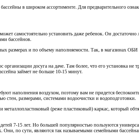
 бассейны в широком ассортименте. Для предварительного озна
может самостоятельно установить даже ребенок. Он достаточно л
ами бассейнов.
ых размерах и по объему наполняемости. Так, в магазинах ОБИ 
 организации досуга на даче. Там более, что его установка не
ассейна займет не больше 10-15 минут.
уют наполнения воздухом, поэтому вам не придется беспокоитьс
ю стен, размерами, системами водоочистки и водоподготовки.
или металлопластиковый (реже пластиковый) каркас, который о
детей 7-15 лет. Но большей популярностью пользуются универс
ых. Они, по сути, являются так называемыми семейными бассейна