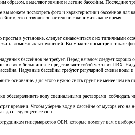
ким образом, выделяют зимние и летние бассейны. Последние тр
где вы можете посмотреть фото и характеристики бассейнов для в
сейном, что позволит значительно сэкономить ваше время.
 просты в установке, следует ознакомиться с их типичными особ
ежать возможных затруднений. Вы можете посмотреть также фото
надувных бассейнов не требует. Перед началом следует хорошо о
ы в своем большинстве представляют собой чехол из ПВХ. Надува
бассейна. Надувные бассейны требуют регулярной смены воды и 
овить основание. Для этого нужно снять грунт не менее чем на 
ки обеззараживать воду специальными растворами, соблюдать чи
атрат времени. Чтобы уберечь воду в бассейне от мусора его на
ак до следующего сезона.
отрудникам гипермаркетов ОБИ, которые помогут вам с выбором