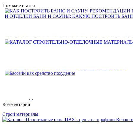
Похожие статьи
КАК ПОСТРОИТЬ БАНЮ И
РЕКОМЕНДАЦИИ ПО
СТРОИТЕЛЬСТВУ И ОТДЕ
КАТАЛОГ СТРОИТЕЛЬНО-
И САУНЫ; КАКУЮ ПОСТР
ОТДЕЛОЧНЫЕ МАТЕРИА
БАНЮ?
КАТАЛОГ СТРОИТЕЛЬНО-ОТДЕЛОЧНЫЕ МАТЕРИАЛЫ. 
КАК ПОСТРОИТЬ БАНЮ И САУНУ: РЕКОМЕНДАЦИИ ПО
Бассейн как средство похуден
СТРОИТЕЛЬНО-ОТДЕЛОЧНЫЕ...
Комментарии
ОТДЕЛКИ БАНИ И САУНЫ;...
Строй материалы
Бассейн как средство похудение. Чем полезно плавание? как за