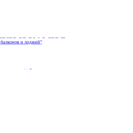
ТКИ И КАМНЯ
ие нескольких десятилетий практически
y user “Остекление
й”
балконов и лоджий. Цены на остекление