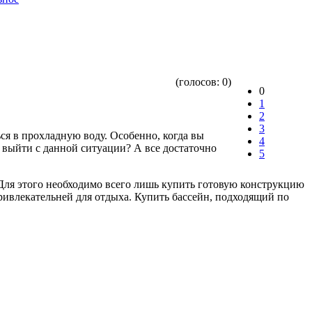
(голосов:
0
)
0
1
2
3
ься в прохладную воду. Особенно, когда вы
4
е выйти с данной ситуации? А все достаточно
5
. Для этого необходимо всего лишь купить готовую конструкцию
 привлекательней для отдыха. Купить бассейн, подходящий по