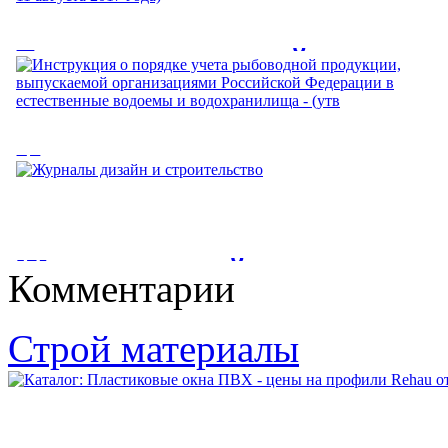
Градостроительный кодекс
Российской Федерации (с
изменениями на 29 июля 2017
Инструкция о порядке учета
года) (редакция,
рыбоводной продукции,
действующая с 11 августа
выпускаемой организациями
2017 года)
Журналы дизайн и
Российской Федерации в
Комментарии
Градостроительный кодекс Российской Федерации (с
строительство
естественные водоемы и
изменениями на 29 июля 2017 года)...
Строй материалы
водохранилища - (утв
Журналы дизайн и строительство. Цветом отмечены издания,
в которых должны быть...
Инструкция о порядке учета рыбоводной продукции,
выпускаемой организациями...