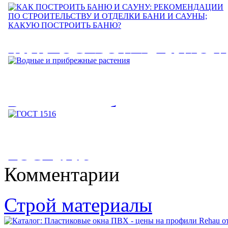
КАК ПОСТРОИТЬ БАНЮ И
САУНУ: РЕКОМЕНДАЦИИ
ПО СТРОИТЕЛЬСТВУ И
Водные и прибрежные
ОТДЕЛКИ БАНИ И САУНЫ
растения
КАКУЮ ПОСТРОИТЬ
БАНЮ?
Водные и прибрежные растения. Уход за ними. Растения для
ГОСТ 1516
пруда Вот мы построили в...
Комментарии
КАК ПОСТРОИТЬ БАНЮ И САУНУ: РЕКОМЕНДАЦИИ
ПО СТРОИТЕЛЬСТВУ И ОТДЕЛКИ БАНИ И САУНЫ;...
ГОСТ 1516. 2-97. ЭЛЕКТРООБОРУДОВАНИЕ И
Строй материалы
ЭЛЕКТРОУСТАНОВКИ ПЕРЕМЕННОГО ТОКА НА...