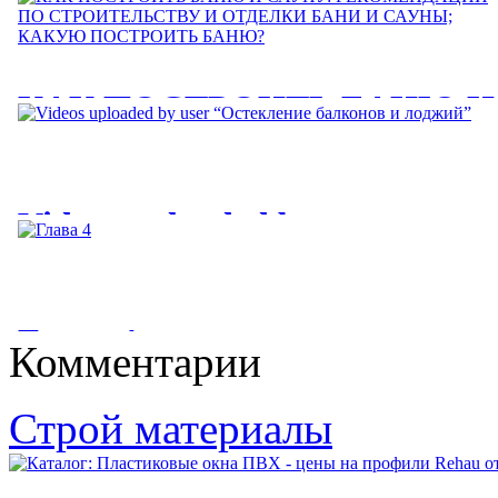
КАК ПОСТРОИТЬ БАНЮ И
САУНУ: РЕКОМЕНДАЦИИ
ПО СТРОИТЕЛЬСТВУ И
Videos uploaded by user
ОТДЕЛКИ БАНИ И САУНЫ
“Остекление балконов и
КАКУЮ ПОСТРОИТЬ
лоджий”
БАНЮ?
Глава 4
Комментарии
Videos uploaded by user “Остекление балконов и лоджий. Цены
КАК ПОСТРОИТЬ БАНЮ И САУНУ: РЕКОМЕНДАЦИИ
на остекление балконов...
ПО СТРОИТЕЛЬСТВУ И ОТДЕЛКИ БАНИ И САУНЫ;...
Глава 4. Рыбоводство в естественных водоемах. Современное
Строй материалы
состояние рыбного...