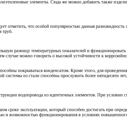
лиэтиленовые элементы. Сюда же можно добавить также издели
ует отметить, что особой популярностью данная разновидность 
 труб.
большую разницу температурных показателей и функционировать
нем случае можно говорить о высокой устойчивости к коррозийн
 способны покрываться конденсатом. Кроме этого, для проведен
й системы из стали способны прослужить более пятидесяти лет,
струкции водопровода из идентичных элементов. При условии ст
ом сроке эксплуатации, который способен достигать при опреде
тью и возможностью функционирования в условиях повышенного 