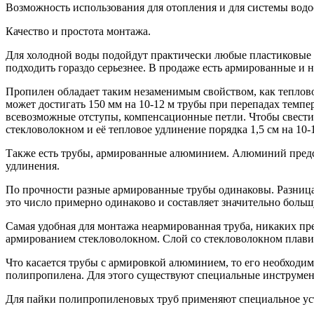
Возможность использования для отопления и для системы вод
Качество и простота монтажа.
Для холодной воды подойдут практически любые пластиковые т
подходить гораздо серьезнее. В продаже есть армированные и 
Пропилен обладает таким незаменимым свойством, как тепловое
может достигать 150 мм на 10-12 м трубы при перепадах темпер
всевозможные отступы, компенсационные петли. Чтобы свести э
стекловолокном и её тепловое удлинение порядка 1,5 см на 10
Также есть трубы, армированные алюминием. Алюминий предст
удлинения.
По прочности разные армированные трубы одинаковы. Разница
это число примерно одинаково и составляет значительно больш
Самая удобная для монтажа неармированная труба, никаких пре
армированием стекловолокном. Слой со стекловолокном плавит
Что касается трубы с армировкой алюминием, то его необходим
полипропилена. Для этого существуют специальные инструмен
Для пайки полипропиленовых труб применяют специальное ус