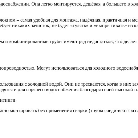
оснабжении. Она легко монтируется, дешёвая, а большего в хо
олокном – самая удобная для монтажа, надёжная, практичная и 
ебует никаких зачисток, не будет «гулять» и «выпрыгивать» из 
 и комбинированные трубы имеют ряд недостатков, что делает 
опроводностью. Могут использоваться для холодного водоснабж
льзования с холодной водой. Они не трескаются, когда в них з
одятся и для горячего водоснабжения благодаря своей высокой п
фитинги.
ожно монтировать без применения сварки (трубы соединяют фит