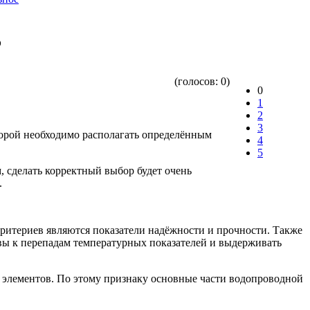
?
(голосов:
0
)
0
1
2
3
торой необходимо располагать определённым
4
5
, сделать корректный выбор будет очень
.
ритериев являются показатели надёжности и прочности. Также
ивы к перепадам температурных показателей и выдерживать
х элементов. По этому признаку основные части водопроводной