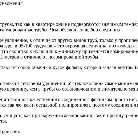
оснабжения.
рубы, так как в квартире они не подвергаются значимым темпе
неармированные трубы. Чем обусловлен выбор среди них.
 удлинение, в отличие от других видов труб, только у пропиле
атуры в 95-100 градусов – это огромная величина, поэтому для 
то свойство к нулю или к минимуму применяется армирование. В
-11 метров в отличие от неармированной трубы.
авляет собой обычный кусок фольги, который запаян внутрь. В
 только в тепловом удлинении. У стекловолокна самое минима
ую величину, чем у трубы со стекловолокном и значительно мен
пятствий для качественного соединения с фитингом просто нет. 
ся так же, как и остальной полипропилен, поэтому соединения
о счищать, как при наружном армировании, так и при внутренне
ты.
тройство.