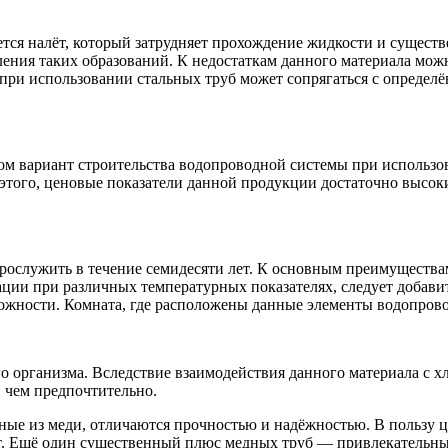
тся налёт, который затрудняет прохождение жидкости и существ
ния таких образований. К недостаткам данного материала можн
при использовании стальных труб может сопрягаться с определ
м вариант строительства водопроводной системы при использов
того, ценовые показатели данной продукции достаточно высоки
рослужить в течение семидесяти лет. К основным преимущества
ции при различных температурных показателях, следует добави
ложности. Комната, где расположены данные элементы водопрово
о организма. Вследствие взаимодействия данного материала с 
, чем предпочтительно.
ные из меди, отличаются прочностью и надёжностью. В пользу 
ет. Ещё один существенный плюс медных труб — привлекательны