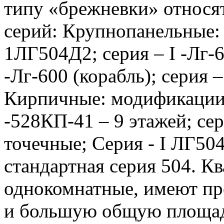
типу «брежневки» относя
серий: Крупнопанельные: 
1ЛГ504Д2; серия – I -Лг-60
-Лг-600 (корабль); серия –
Кирпичные: модификации с
-528КП-41 – 9 этажей; сер
точечные; Серия - I ЛГ50
стандартная серия 504. К
однокомнатные, имеют пр
и большую общую площадь