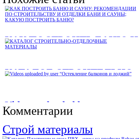
КАК ПОСТРОИТЬ БАНЮ И
САУНУ: РЕКОМЕНДАЦИИ
ПО СТРОИТЕЛЬСТВУ И
КАТАЛОГ СТРОИТЕЛЬНО-
ОТДЕЛКИ БАНИ И САУНЫ
ОТДЕЛОЧНЫЕ
КАКУЮ ПОСТРОИТЬ
МАТЕРИАЛЫ
БАНЮ?
Videos uploaded by user
Комментарии
КАТАЛОГ СТРОИТЕЛЬНО-ОТДЕЛОЧНЫЕ МАТЕРИАЛЫ.
КАК ПОСТРОИТЬ БАНЮ И САУНУ: РЕКОМЕНДАЦИИ
“Остекление балконов и
1 КАТАЛОГ СТРОИТЕЛЬНО-ОТДЕЛОЧНЫЕ...
ПО СТРОИТЕЛЬСТВУ И ОТДЕЛКИ БАНИ И САУНЫ;...
лоджий”
Строй материалы