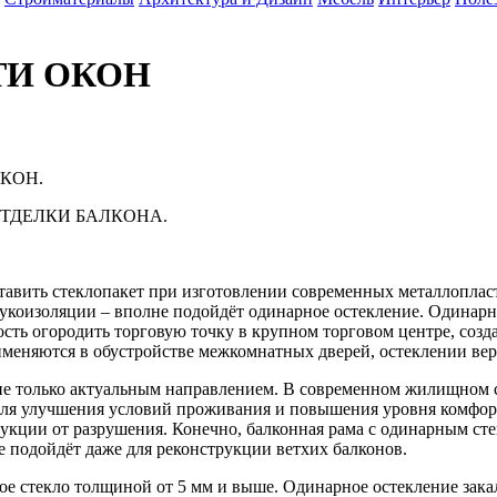
ТИ ОКОН
КОН.
ТДЕЛКИ БАЛКОНА.
 ставить стеклопакет при изготовлении современных металлопла
укоизоляции – вполне подойдёт одинарное остекление. Одинар
ость огородить торговую точку в крупном торговом центре, соз
еняются в обустройстве межкомнатных дверей, остеклении вера
не только актуальным направлением. В современном жилищном ст
для улучшения условий проживания и повышения уровня комфорт
кции от разрушения. Конечно, балконная рама с одинарным стек
ие подойдёт даже для реконструкции ветхих балконов.
ое стекло толщиной от 5 мм и выше. Одинарное остекление зака