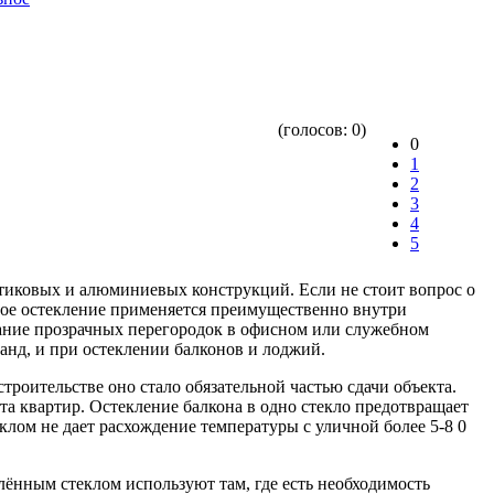
(голосов:
0
)
0
1
2
3
4
5
стиковых и алюминиевых конструкций. Если не стоит вопрос о
ное остекление применяется преимущественно внутри
дание прозрачных перегородок в офисном или служебном
нд, и при остеклении балконов и лоджий.
роительстве оно стало обязательной частью сдачи объекта.
а квартир. Остекление балкона в одно стекло предотвращает
лом не дает расхождение температуры с уличной более 5-8 0
лённым стеклом используют там, где есть необходимость