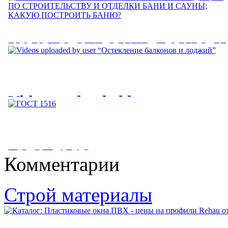
КАК ПОСТРОИТЬ БАНЮ И
САУНУ: РЕКОМЕНДАЦИИ
ПО СТРОИТЕЛЬСТВУ И
Videos uploaded by user
ОТДЕЛКИ БАНИ И САУНЫ
“Остекление балконов и
КАКУЮ ПОСТРОИТЬ
лоджий”
БАНЮ?
ГОСТ 1516
Комментарии
Videos uploaded by user “Остекление балконов и лоджий. Цены
КАК ПОСТРОИТЬ БАНЮ И САУНУ: РЕКОМЕНДАЦИИ
на остекление балконов...
ПО СТРОИТЕЛЬСТВУ И ОТДЕЛКИ БАНИ И САУНЫ;...
ГОСТ 1516. 2-97. ЭЛЕКТРООБОРУДОВАНИЕ И
Строй материалы
ЭЛЕКТРОУСТАНОВКИ ПЕРЕМЕННОГО ТОКА НА...