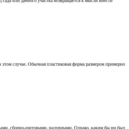
ц сада или дачного участка возвращается к мысли внести
 в этом случае. Обычная пластиковая форма размером примерно
рными, сборно-щитовыми, надувными. Однако, каким бы ни был