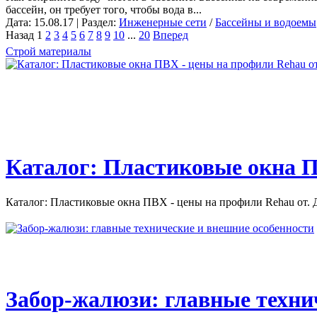
бассейн, он требует того, чтобы вода в...
Дата: 15.08.17 | Раздел:
Инженерные сети
/
Бассейны и водоемы
Назад
1
2
3
4
5
6
7
8
9
10
...
20
Вперед
Строй материалы
Каталог: Пластиковые окна П
Каталог: Пластиковые окна ПВХ - цены на профили Rehau от. Д
Забор-жалюзи: главные техни