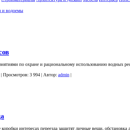
ы и водоемы
сов
иятиями по охране и рациональному использованию водных рес
| Просмотров: 3 994 | Автор:
admin
|
да
 коробки интересах переезда защитят личные вещи, обстановка 