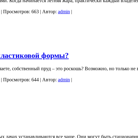
ами. Когда начинается летняя жара, практически каждый владеле
| Просмотров: 663 | Автор:
admin
|
 пластиковой формы?
аете, собственный пруд – это роскошь? Возможно, но только не
| Просмотров: 644 | Автор:
admin
|
ных дачах устанавливаются все чаще. Они могут быть стациона