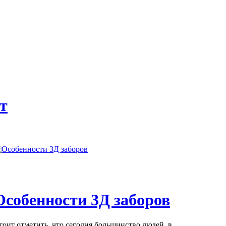
т
Особенности 3Д заборов
тоит отметить, что сегодня большинство людей, в...