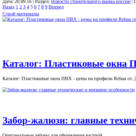
Дата: 20.09.16 | Раздел:
Новости строительного рынка россии
| 
Назад
1
2
3
4
5
6
7
8
9
Вперед
Строй материалы
Каталог: Пластиковые окна П
Каталог: Пластиковые окна ПВХ - цены на профили Rehau от. Д
Забор-жалюзи: главные техни
Оригинальные заборы для оформления частной...