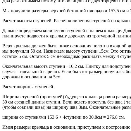
Два раза отнимаем потому, что облицовка с двух торцевых стор
Мы получили размеры верхней бетонной площадки 153,5 см и 2
Расчет высоты ступеней. Расчет количества ступеней на крыльц
Дальше определяем количество ступеней в нашем крыльце. Для 
планируете подвести к крыльцу дорожку из тротуарной плитки
Верх крыльца должен быть ниже основания полотна входной две
мы получили 50 см. Назначаем высоту ступени 15см. Это оптим
остаток 5 см. Остаток 5 см необходимо раскидать между 4 ступ
Окончательная высота ступени –16,2 см. Плитку для подступен
случая – идеальный вариант. Если бы этот размер получился б
дорожки в основании на 5см.
Расчет ширины ступеней.
Ширина ступеней (проступей) будущего крыльца ровна разме
30 см средней длины ступни. Если делать проступь без шва ( т
(чтобы совпали швы) на ширину шва 3мм. Окончательные разм
ширина со ступенями 153.6 + 4ступени по 30,8см = 276,8 см.
Имея размеры крыльца в основании, приступаем к построению 