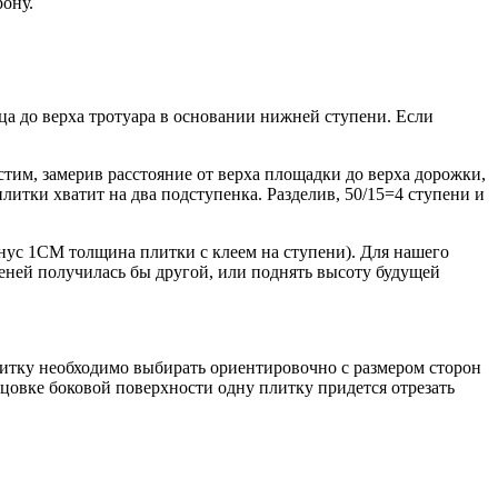
рону.
ца до верха тротуара в основании нижней ступени. Если
стим, замерив расстояние от верха площадки до верха дорожки,
итки хватит на два подступенка. Разделив, 50/15=4 ступени и
Минус 1СМ толщина плитки с клеем на ступени). Для нашего
пеней получилась бы другой, или поднять высоту будущей
итку необходимо выбирать ориентировочно с размером сторон
ицовке боковой поверхности одну плитку придется отрезать