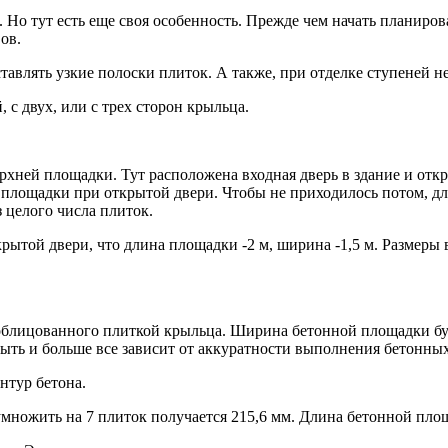
 Но тут есть еще своя особенность. Прежде чем начать планиров
ов.
авлять узкие полоски плиток. А также, при отделке ступеней н
, с двух, или с трех сторон крыльца.
хней площадки. Тут расположена входная дверь в здание и откр
площадки при открытой двери. Чтобы не приходилось потом, для
 целого числа плиток.
открытой двери, что длина площадки -2 м, ширина -1,5 м. Разме
 облицованного плиткой крыльца. Ширина бетонной площадки буд
ыть и больше все зависит от аккуратности выполнения бетонных
нтур бетона.
ожить на 7 плиток получается 215,6 мм. Длина бетонной площад