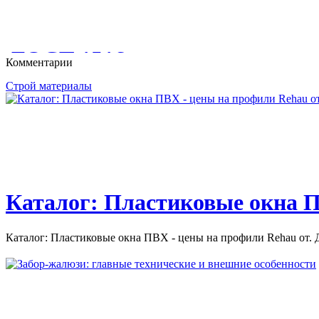
- Отделка крыльца тротуарной плиткой, камнем, керамограни
крыльцо...
ГОСТ 1516
Комментарии
Строй материалы
ГОСТ 1516. 2-97. ЭЛЕКТРООБОРУДОВАНИЕ И ЭЛЕКТР
ПЕРЕМЕННОГО ТОКА НА...
Каталог: Пластиковые окна П
Каталог: Пластиковые окна ПВХ - цены на профили Rehau от. Д