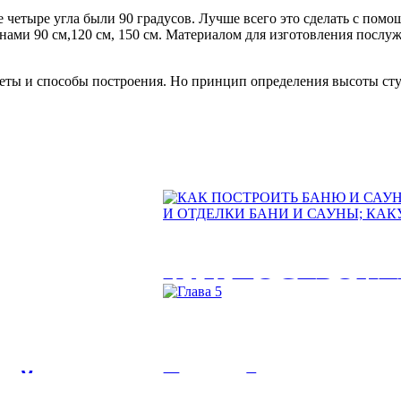
 четыре угла были 90 градусов. Лучше всего это сделать с помощ
нами 90 см,120 см, 150 см. Материалом для изготовления послу
еты и способы построения. Но принцип определения высоты сту
КАК ПОСТРОИТ
РЕКОМЕНДАЦИ
да вы хотите...
СТРОИТЕЛЬСТВ
кой
Глава 5
И САУНЫ; КАК