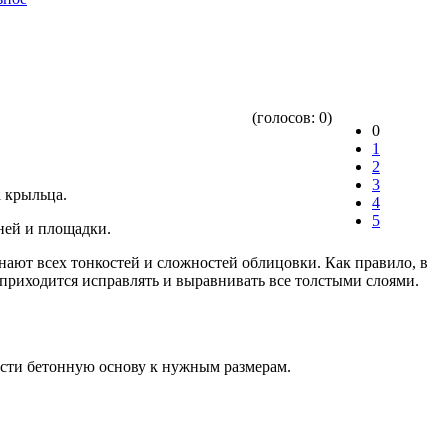
(голосов:
0
)
0
1
2
3
а крыльца.
4
5
еней и площадки.
ают всех тонкостей и сложностей облицовки. Как правило, в
приходится исправлять и выравнивать все толстыми слоями.
вести бетонную основу к нужным размерам.