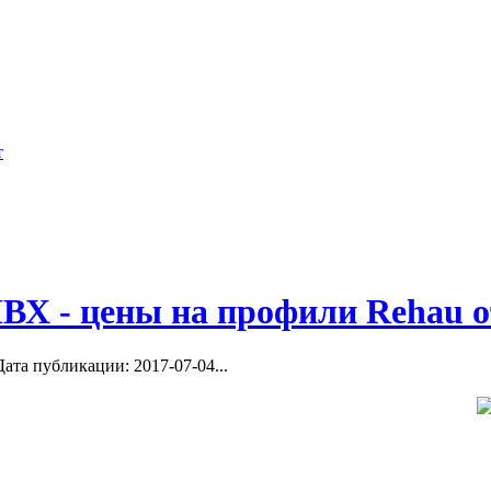
БАНЮ?
том. Как обложить
Глава 5. Освещение. Значение освещен
КАК ПОСТРОИТЬ БАНЮ И САУНУ
ОТДЕЛКИ БАНИ И САУНЫ;...
ОУСТАНОВКИ
ВХ - цены на профили Rehau о
ата публикации: 2017-07-04...