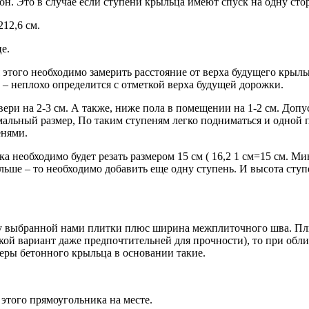
он. Это в случае если ступени крыльца имеют спуск на одну сто
12,6 см.
е.
этого необходимо замерить расстояние от верха будущего крыль
 – неплохо определится с отметкой верха будущей дорожки.
ри на 2-3 см. А также, ниже пола в помещении на 1-2 см. Допу
альный размер, По таким ступеням легко подниматься и одной пл
енями.
ка необходимо будет резать размером 15 см ( 16,2 1 см=15 см. 
ольше – то необходимо добавить еще одну ступень. И высота сту
ру выбранной нами плитки плюс ширина межплиточного шва. Пл
акой вариант даже предпочтительней для прочности), то при обл
еры бетонного крыльца в основании такие.
этого прямоугольника на месте.