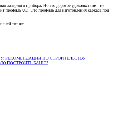
ью лазерного прибора. Но это дорогое удовольствие – не
жит профиль UD. Это профиль для изготовления каркаса под
пеней тот же.
Ь БАНЮ И САУНУ:
И ПО
У И ОТДЕЛКИ БАНИ
УЮ ПОСТРОИТЬ