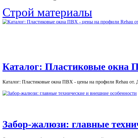
Глава 5. Освещение. Значение освещения для передачи цвета
Строй материалы
трудно переоценить. В...
Каталог: Пластиковые окна П
Каталог: Пластиковые окна ПВХ - цены на профили Rehau от. Д
Забор-жалюзи: главные техни