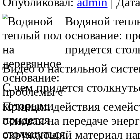
Опубликовал:
admin
| Дата
Водяной тепл
основание: п
придется стол
Видео о настильной систе
С чем придется столкнуть
Принцип действия семейс
основан на передаче энер
окружающий материал на